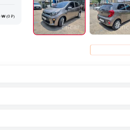
 ₩ (0 ₽)