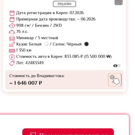
171도6365
Дата регистрации в Корее: 07.2026
Примерная дата производства: ~ 06.2026
998 см³ / Бензин / 2WD
76 л.с.
Миникар / 5 местный
Кузов: Белый
/ Салон: Чёрный
1 350 км
Стоимость авто в Корее: 833 085 ₽ (13 500 000 ₩)
Лот: 42483349
51
Стоимость до Владивостока:
~ 1 646 007 ₽