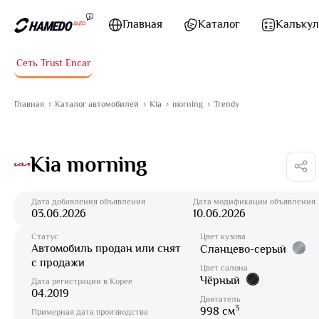
Перейти к содержимому
Главная
Каталог
Калькул
Сеть Trust Encar
Главная
Каталог автомобилей
Kia
morning
Trendy
Kia morning
Дата добавления объявления
Дата модификации объявления
03.06.2026
10.06.2026
Статус
Цвет кузова
Автомобиль продан или снят
Сланцево-серый
с продажи
Цвет салона
Чёрный
Дата регистрации в Корее
04.2019
Двигатель
3
998 см
Примерная дата производства