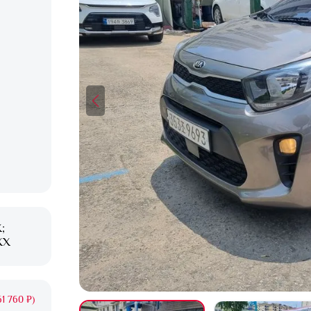
;
XX
1 760 ₽)