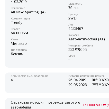
~ 03.2019
Мощность
76 л.с.
Поколение
All New Morning (JA)
Привод
2WD
Комплектация
Trendy
Лот
42121467
Пробег
66 000 км
Коробка
Автоматическая (AT)
Кузов
Миникар
Номер автомобиля
353조9693
Тип топлива
Бензин
Мест
5
Количество смен владельца
История изменения номера
4
26.04.2019 — 01하XXXX
29.05.2026 — 353조XX
Страховая история: повреждения этого
1
/
1 000 809 ₩ (6
автомобиля