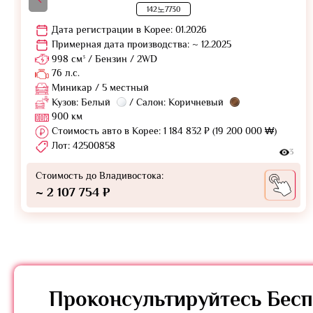
142노7730
Дата регистрации в Корее: 01.2026
Примерная дата производства: ~ 12.2025
998 см³ / Бензин / 2WD
76 л.с.
Миникар / 5 местный
Кузов: Белый
/ Салон: Коричневый
900 км
Стоимость авто в Корее: 1 184 832 ₽ (19 200 000 ₩)
Лот: 42500858
3
Стоимость до Владивостока:
~ 2 107 754 ₽
Проконсультируйтесь
Бесп