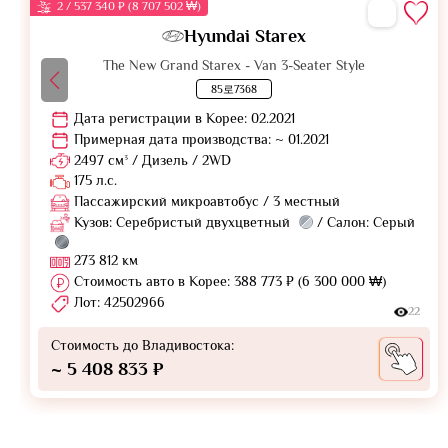
2 / 537 340 ₽ (8 707 502 ₩)
Hyundai Starex
The New Grand Starex - Van 3-Seater Style
85로7368
Дата регистрации в Корее: 02.2021
Примерная дата производства: ~ 01.2021
2497 см³ / Дизель / 2WD
175 л.с.
Пассажирский микроавтобус / 3 местный
Кузов: Серебристый двухцветный
/ Салон: Серый
273 812 км
Стоимость авто в Корее: 388 773 ₽ (6 300 000 ₩)
Лот: 42502966
22
Стоимость до Владивостока:
~ 5 408 833 ₽