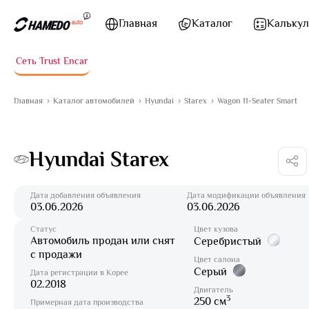
Перейти к содержимому
Главная
Каталог
Калькул
Сеть Trust Encar
Главная
Каталог автомобилей
Hyundai
Starex
Wagon 11-Seater Smart
Hyundai Starex
Дата добавления объявления
Дата модификации объявления
03.06.2026
03.06.2026
Статус
Цвет кузова
Автомобиль продан или снят
Серебристый
с продажи
Цвет салона
Серый
Дата регистрации в Корее
02.2018
Двигатель
3
250 см
Примерная дата производства