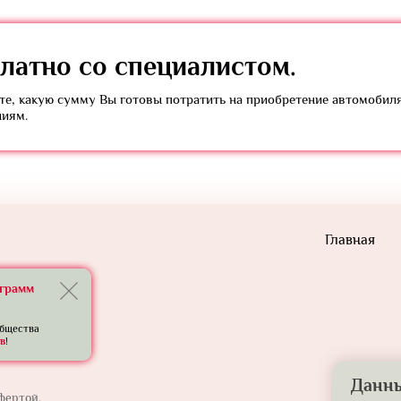
латно
со специалистом.
е, какую сумму Вы готовы потратить на приобретение автомобил
ниям.
Главная
еграмм
общества
в
!
Данны
фертой.