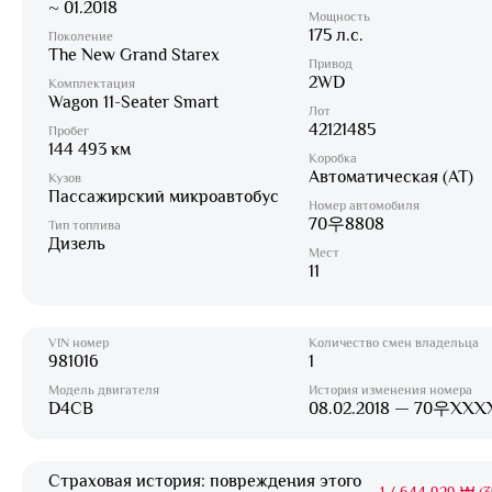
~ 01.2018
Мощность
175 л.с.
Поколение
The New Grand Starex
Привод
2WD
Комплектация
Wagon 11-Seater Smart
Лот
42121485
Пробег
144 493 км
Коробка
Автоматическая (AT)
Кузов
Пассажирский микроавтобус
Номер автомобиля
70우8808
Тип топлива
Дизель
Мест
11
VIN номер
Количество смен владельца
981016
1
Модель двигателя
История изменения номера
D4CB
08.02.2018 — 70우XXX
Страховая история: повреждения этого
1
/
644 929 ₩ (3