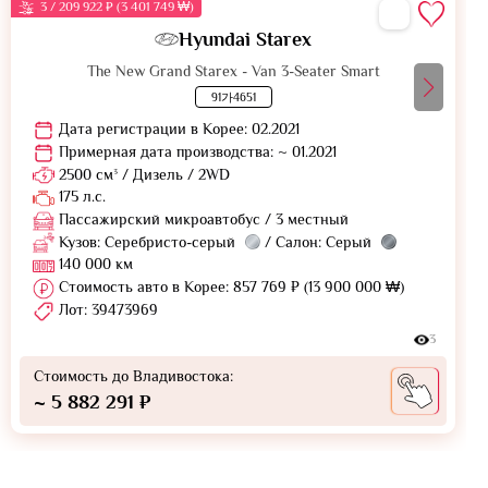
3 / 209 922 ₽ (3 401 749 ₩)
Hyundai Starex
The New Grand Starex - Van 3-Seater Smart
91가4651
Дата регистрации в Корее: 02.2021
Примерная дата производства: ~ 01.2021
2500 см³ / Дизель / 2WD
175 л.с.
Пассажирский микроавтобус / 3 местный
Кузов: Серебристо-серый
/ Салон: Серый
140 000 км
Стоимость авто в Корее: 857 769 ₽ (13 900 000 ₩)
Лот: 39473969
3
Стоимость до Владивостока:
~ 5 882 291 ₽