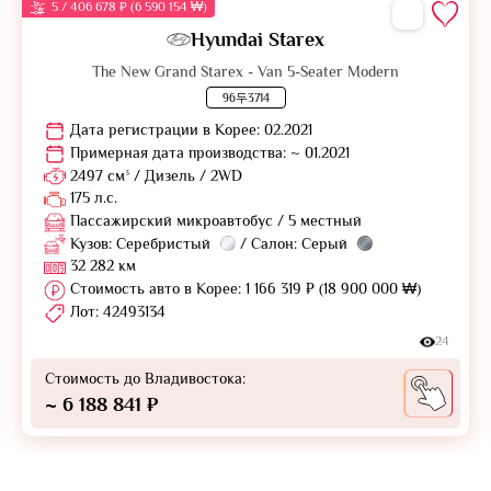
5 / 406 678 ₽ (6 590 154 ₩)
Hyundai Starex
The New Grand Starex - Van 5-Seater Modern
96두3714
Дата регистрации в Корее: 02.2021
Примерная дата производства: ~ 01.2021
2497 см³ / Дизель / 2WD
175 л.с.
Пассажирский микроавтобус / 5 местный
Кузов: Серебристый
/ Салон: Серый
32 282 км
Стоимость авто в Корее: 1 166 319 ₽ (18 900 000 ₩)
Лот: 42493134
24
Стоимость до Владивостока:
~ 6 188 841 ₽