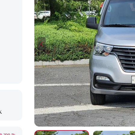
X
9 799 ₽)