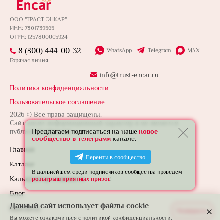
ООО "ТРАСТ ЭНКАР"
ИНН: 7801739565
ОГРН: 1257800005924
8 (800) 444-00-32
WhatsApp
Telegram
MAX
Горячая линия
info@trust-encar.ru
Политика конфиденциальности
Пользовательское соглашение
2026 © Все права защищены.
Сайт носит информационный характер и не является
публичной офертой.
Предлагаем подписаться на наше
новое
сообщество в телеграмм
канале.
Главная
Перейти в сообщество
Каталог
В дальнейшем среди подписчиков сообщества проведем
Калькулятор стоимости
розыгрыш приятных призов
!
Блог
Данный сайт использует файлы cookie
Контакты
Развернуть
Вы можете ознакомиться с
политикой конфиденциальности.