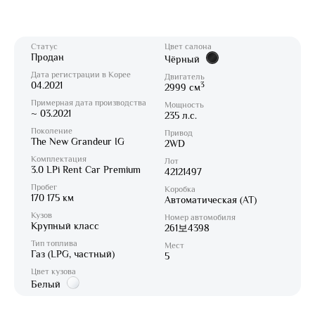
Статус
Цвет салона
Продан
Чёрный
Дата регистрации в Корее
Двигатель
04.2021
3
2999 см
Примерная дата производства
Мощность
~ 03.2021
235 л.с.
Поколение
Привод
The New Grandeur IG
2WD
Комплектация
Лот
3.0 LPi Rent Car Premium
42121497
Пробег
Коробка
170 175 км
Автоматическая (AT)
Кузов
Номер автомобиля
Крупный класс
261보4398
Тип топлива
Мест
Газ (LPG, частный)
5
Цвет кузова
Белый