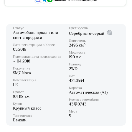
Статус
Цвет кузова
Автомобиль продан или
Серебристо-серый
снят с продажи
Двигатель
3
Дата регистрации в Корее
2495 см
05.2016
Мощность
Примерная дата производства
190 л.с.
~ 04.2016
Привод
Поколение
2WD
SM7 Nova
Лот
Комплектация
42121534
LE
Коробка
Пробег
Автоматическая (AT)
101 118 км
Номер автомобиля
Кузов
43루0743
Крупный класс
Мест
Тип топлива
5
Бензин