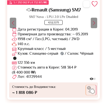
5 / 292 062 ₽ (4 732 815 ₩)
Renault (Samsung) SM7
SM7 Nova - LPLI 2.0 LPe Disabled
42오2273
Дата регистрации в Корее: 04.2019
Примерная дата производства: ~ 03.2019
1998 см³ / Газ (LPG, частный) / 2WD
140 л.с.
Крупный класс / 5 местный
Кузов: Сланцево-серый
/ Салон: Чёрный
122 356 км
Стоимость авто в Корее: 518 364 ₽
(8 400 000 ₩)
Лот: 41729944
61
Стоимость до Владивостока:
~ 1 818 086 ₽