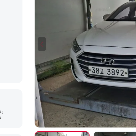
)
X;
X