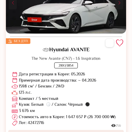
БЕЗ ДТП
Hyundai AVANTE
The New Avante (CN7) - 1.6 Inspiration
210다3854
Дата регистрации в Корее: 05.2026
Примерная дата производства: ~ 04.2026
1598 см³ / Бензин / 2WD
123 л.с.
Компакт / 5 местный
Кузов: Белый
/ Салон: Чёрный
3 676 км
Стоимость авто в Корее: 1 647 657 ₽ (26 700 000 ₩)
Лот: 42472716
256