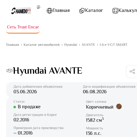
Перейти к содержимому
Главная
Каталог
Калькул
Сеть Trust Encar
Главная
Каталог автомобилей
Hyundai
AVANTE
1.6 e-VGT SMART
Hyundai AVANTE
Дата добавления объявления
Дата модификации объявления
03.06.2026
06.08.2026
Статус
Цвет салона
В продаже
Коричневый
Дата регистрации в Корее
Двигатель
3
02.2016
1582 см
Примерная дата производства
Мощность
~ 01.2016
136 л.с.