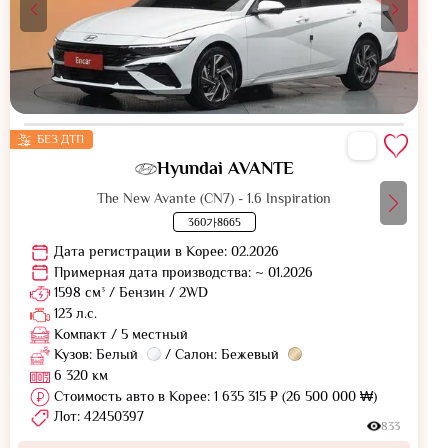
БЕЗ ДТП
Hyundai AVANTE
The New Avante (CN7) - 1.6 Inspiration
360가8665
Дата регистрации в Корее: 02.2026
Примерная дата производства: ~ 01.2026
1598 см³ / Бензин / 2WD
123 л.с.
Компакт / 5 местный
Кузов: Белый
/ Салон: Бежевый
6 320 км
Стоимость авто в Корее: 1 635 315 ₽ (26 500 000 ₩)
Лот: 42450397
833