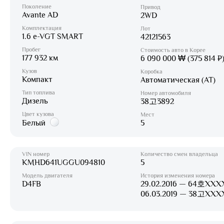
Поколение
Привод
Avante AD
2WD
Комплектация
Лот
1.6 e-VGT SMART
42121563
Пробег
Стоимость авто в Корее
177 932 км
6 090 000 ₩ (375 814 ₽
Кузов
Коробка
Компакт
Автоматическая (AT)
Тип топлива
Номер автомобиля
Дизель
38고3892
Цвет кузова
Мест
Белый
5
VIN номер
Количество смен владельца
KMHD641UGGU094810
5
Модель двигателя
История изменения номера
D4FB
29.02.2016 — 64호XXX
06.03.2019 — 38고XXX