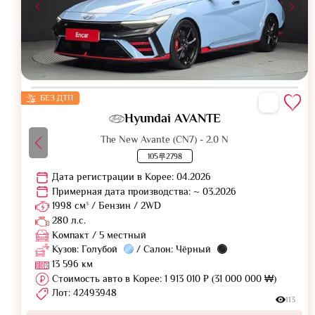
БЕЗ ДТП
Hyundai AVANTE
The New Avante (CN7) - 2.0 N
105루2798
Дата регистрации в Корее: 04.2026
Примерная дата производства: ~ 03.2026
1998 см³ / Бензин / 2WD
280 л.с.
Компакт / 5 местный
Кузов: Голубой
/ Салон: Чёрный
13 596 км
Стоимость авто в Корее: 1 913 010 ₽ (31 000 000 ₩)
Лот: 42493948
113