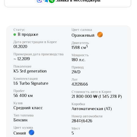
Заявка в мессенджеры
Статус
Цвет салона
В продаже
Оранжевый
Дата регистрации в Корее
Двигатель
01.2020
3
1598 см
Примерная дата производства
Мощность
~ 12.2019
180 л.с.
Поколение
Привод
K5 3rd generation
2WD
Комплектация
Лот
1.6 Turbo Signature
42121666
Пробег
Стоимость авто в Корее
56 400 км
21 800 000 ₩ (1 345 278 ₽)
Кузов
Коробка
Средний класс
Автоматическая (AT)
Тип топлива
Номер автомобиля
Бензин
284더6426
Цвет кузова
Мест
Синий
5