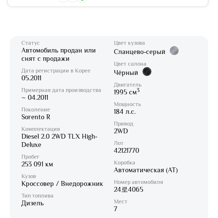
Статус
Цвет кузова
Автомобиль продан или
Сланцево-серый
снят с продажи
Цвет салона
Дата регистрации в Корее
Чёрный
05.2011
Двигатель
Примерная дата производства
3
1995 см
~ 04.2011
Мощность
Поколение
184 л.с.
Sorento R
Привод
Комплектация
2WD
Diesel 2.0 2WD TLX High-
Лот
Deluxe
42121770
Пробег
Коробка
253 091 км
Автоматическая (AT)
Кузов
Номер автомобиля
Кроссовер / Внедорожник
24로4065
Тип топлива
Мест
Дизель
7