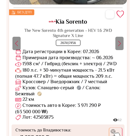
БЕЗ ДТП
Kia Sorento
The New Sorento 4th generation - HEV 1.6 2WD
Signature X Line
267라7456
Дата регистрации в Корее: 07.2026
Примерная дата производства: ~ 06.2026
1598 см³ / Гибрид (бензин + электро) / 2WD
180 л.с. + 30-минутная мощность - 21.5 кВт
(полная 47.7 кВт) = общая мощность 209 л.с.
Кроссовер / Внедорожник / 7 местный
Кузов: Сланцево-серый
/ Салон:
Бежевый
22 км
Стоимость авто в Корее: 3 971 290 ₽
(63 500 000 ₩)
Лот: 42503875
42
Стоимость до Владивостока: