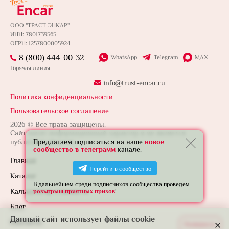
ООО "ТРАСТ ЭНКАР"
ИНН: 7801739565
ОГРН: 1257800005924
8 (800) 444-00-32
WhatsApp
Telegram
MAX
Горячая линия
info@trust-encar.ru
Политика конфиденциальности
Пользовательское соглашение
2026 © Все права защищены.
Сайт носит информационный характер и не является
публичной офертой.
Предлагаем подписаться на наше
новое
сообщество в телеграмм
канале.
Главная
Перейти в сообщество
Каталог
В дальнейшем среди подписчиков сообщества проведем
Калькулятор стоимости
розыгрыш приятных призов
!
Блог
Данный сайт использует файлы cookie
Контакты
Развернуть