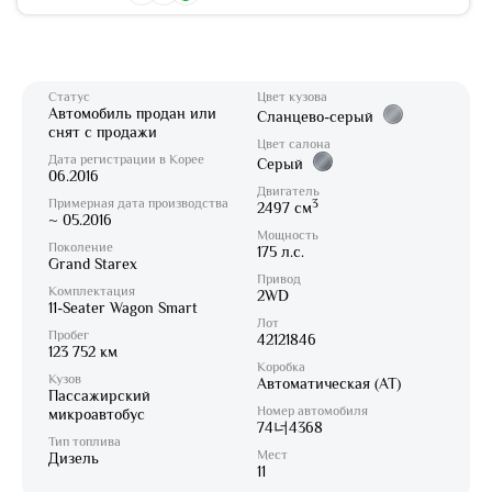
Статус
Цвет кузова
Автомобиль продан или
Сланцево-серый
снят с продажи
Цвет салона
Дата регистрации в Корее
Серый
06.2016
Двигатель
Примерная дата производства
3
2497 см
~ 05.2016
Мощность
Поколение
175 л.с.
Grand Starex
Привод
Комплектация
2WD
11-Seater Wagon Smart
Лот
Пробег
42121846
123 752 км
Коробка
Кузов
Автоматическая (AT)
Пассажирский
Номер автомобиля
микроавтобус
74너4368
Тип топлива
Мест
Дизель
11