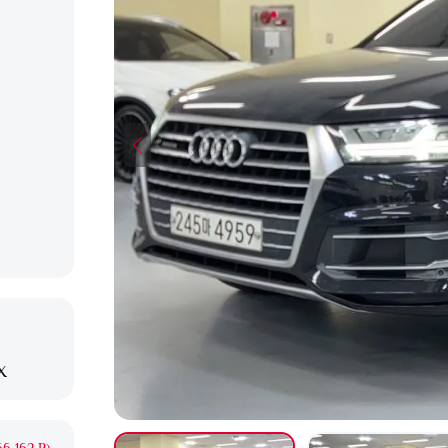
X
6 162 ₽)