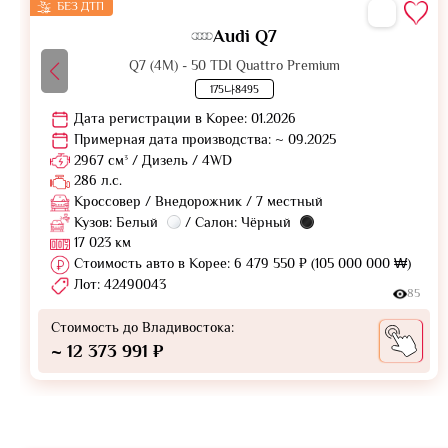
БЕЗ ДТП
Audi Q7
Q7 (4M) - 50 TDI Quattro Premium
175나8495
Дата регистрации в Корее: 01.2026
Примерная дата производства: ~ 09.2025
2967 см³ / Дизель / 4WD
286 л.с.
Кроссовер / Внедорожник / 7 местный
Кузов: Белый
/ Салон: Чёрный
17 023 км
Стоимость авто в Корее: 6 479 550 ₽ (105 000 000 ₩)
Лот: 42490043
85
Стоимость до Владивостока:
~ 12 373 991 ₽