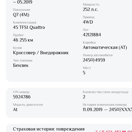
~ 05.2019
Мощность
252 л.с.
Поколение
Q7 (4M)
Привод
4WD
Комплектация
45 TFSI Quattro
Лот
42121884
Пробег
46 255 км
Коробка
Автоматическая (AT)
Кузов
Кроссовер / Внедорожник
Номер автомобиля
245마4959
Тип топлива
Бензин
Мест
5
VIN номер
Количество смен владельца
5924786
2
Модель двигателя
История изменения номера
At
11.09.2019 — 245마XXX
Страховая история: повреждения
3
/
15 656 487 ₩ (96