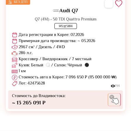
БЕЗ ДТП
Audi Q7
Q7 (4M) - 50 TDI Quattro Premium
145보5814
Дата регистрации в Корее: 07.2026
Примерная дата производства: ~ 03.2026
2967 см³ / Дизель / 4WD
286 л.с.
Кроссовер / Внедорожник / 7 местный
Кузов: Белый
/ Салон: Чёрный
1 км
Стоимость авто в Корее: 7 096 650 ₽ (115 000 000 ₩)
Лот: 42475628
194
Стоимость до Владивостока:
~ 13 265 091 ₽