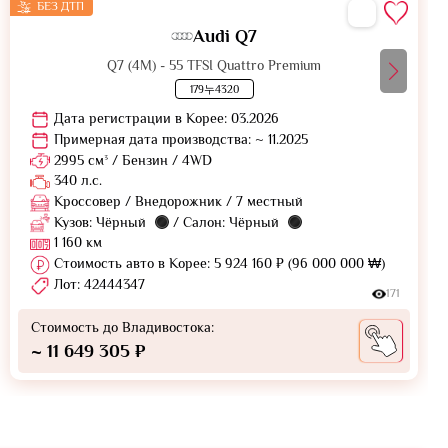
БЕЗ ДТП
Audi Q7
Q7 (4M) - 55 TFSI Quattro Premium
179누4320
Дата регистрации в Корее: 03.2026
Примерная дата производства: ~ 11.2025
2995 см³ / Бензин / 4WD
340 л.с.
Кроссовер / Внедорожник / 7 местный
Кузов: Чёрный
/ Салон: Чёрный
1 160 км
Стоимость авто в Корее: 5 924 160 ₽ (96 000 000 ₩)
Лот: 42444347
171
Стоимость до Владивостока:
~ 11 649 305 ₽