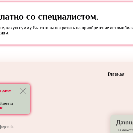
латно
со специалистом.
е, какую сумму Вы готовы потратить на приобретение автомобил
ниям.
Главная
еграмм
общества
в
!
Данны
фертой.
Вы можете