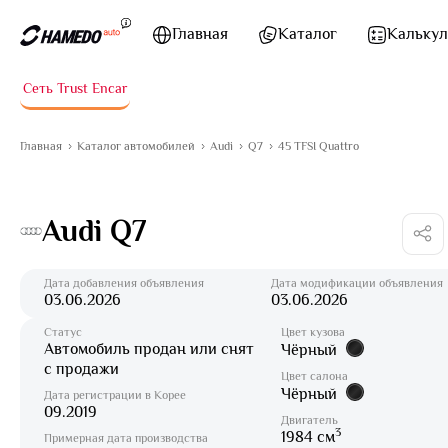
Перейти к содержимому
Главная
Каталог
Калькул
Сеть Trust Encar
Главная
Каталог автомобилей
Audi
Q7
45 TFSI Quattro
Audi Q7
Дата добавления объявления
Дата модификации объявления
03.06.2026
03.06.2026
Статус
Цвет кузова
Автомобиль продан или снят
Чёрный
с продажи
Цвет салона
Чёрный
Дата регистрации в Корее
09.2019
Двигатель
3
1984 см
Примерная дата производства