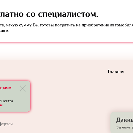
латно
со специалистом.
е, какую сумму Вы готовы потратить на приобретение автомобил
ниям.
Главная
еграмм
общества
в
!
Данны
фертой.
Вы можете