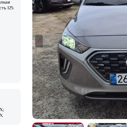
олная
сть 125
X;
XX