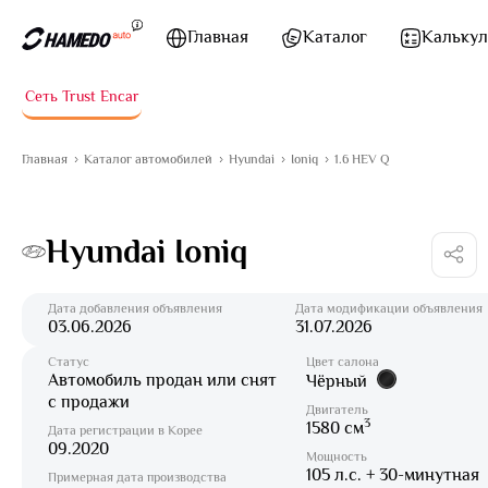
Перейти к содержимому
Главная
Каталог
Калькул
Сеть Trust Encar
Главная
Каталог автомобилей
Hyundai
Ioniq
1.6 HEV Q
Hyundai Ioniq
Дата добавления объявления
Дата модификации объявления
03.06.2026
31.07.2026
Статус
Цвет салона
Автомобиль продан или снят
Чёрный
с продажи
Двигатель
3
1580 см
Дата регистрации в Корее
09.2020
Мощность
105 л.с. + 30-минутная
Примерная дата производства