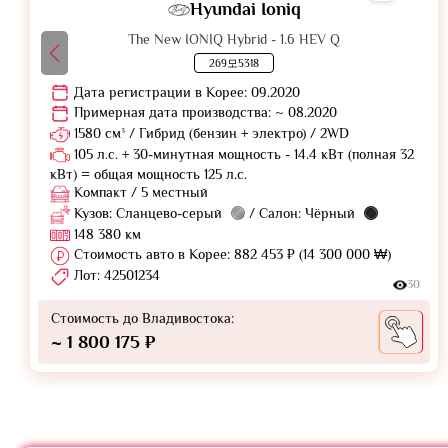
Hyundai Ioniq
The New IONIQ Hybrid - 1.6 HEV Q
269모5318
Дата регистрации в Корее: 09.2020
Примерная дата производства: ~ 08.2020
1580 см³ / Гибрид (бензин + электро) / 2WD
105 л.с. + 30-минутная мощность - 14.4 кВт (полная 32
кВт) = общая мощность 125 л.с.
Компакт / 5 местный
Кузов: Сланцево-серый
/ Салон: Чёрный
148 380 км
Стоимость авто в Корее: 882 453 ₽ (14 300 000 ₩)
Лот: 42501234
30
Стоимость до Владивостока:
~ 1 800 175 ₽