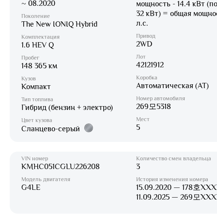
~ 08.2020
мощность - 14.4 кВт (п
32 кВт) = общая мощно
Поколение
л.с.
The New IONIQ Hybrid
Привод
Комплектация
2WD
1.6 HEV Q
Лот
Пробег
42121912
148 365 км
Коробка
Кузов
Автоматическая (AT)
Компакт
Номер автомобиля
Тип топлива
269모5318
Гибрид (бензин + электро)
Мест
Цвет кузова
5
Сланцево-серый
VIN номер
Количество смен владельца
KMHC051CGLU226208
3
Модель двигателя
История изменения номера
G4LE
15.09.2020 — 178호XXX
11.09.2025 — 269모XX