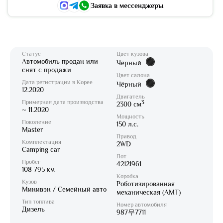
Заявка в мессенджеры
Статус
Цвет кузова
Автомобиль продан или
Чёрный
снят с продажи
Цвет салона
Дата регистрации в Корее
Чёрный
12.2020
Двигатель
Примерная дата производства
3
2300 см
~ 11.2020
Мощность
Поколение
150 л.с.
Master
Привод
Комплектация
2WD
Camping car
Лот
Пробег
42121961
108 795 км
Коробка
Кузов
Роботизированная
Минивэн / Семейный авто
механическая (AMT)
Тип топлива
Номер автомобиля
Дизель
987무7711