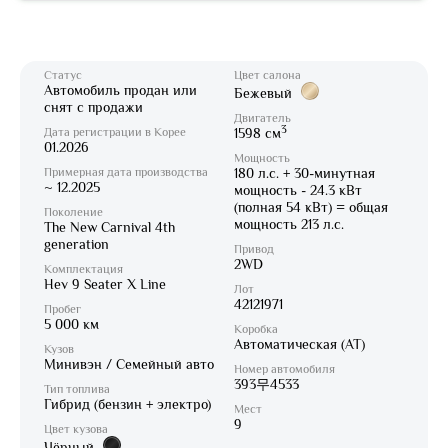
Статус
Цвет салона
Автомобиль продан или
Бежевый
снят с продажи
Двигатель
3
Дата регистрации в Корее
1598 см
01.2026
Мощность
Примерная дата производства
180 л.с. + 30-минутная
~ 12.2025
мощность - 24.3 кВт
(полная 54 кВт) = общая
Поколение
мощность 213 л.с.
The New Carnival 4th
generation
Привод
2WD
Комплектация
Hev 9 Seater X Line
Лот
42121971
Пробег
5 000 км
Коробка
Автоматическая (AT)
Кузов
Минивэн / Семейный авто
Номер автомобиля
393무4533
Тип топлива
Гибрид (бензин + электро)
Мест
9
Цвет кузова
Чёрный