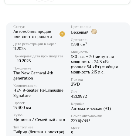
Статус
Цвет салона
Автомобиль продан
Бежевый
?
или снят с продажи
Двигатель
3
Дата регистрации в Корее
1598 см
11.2025
Мощность
Примерная дата производства
180 л.с. + 30-минутная
~ 10.2025
мощность - 24.3 кВт
(полная 54 кВт) = общая
Поколение
мощность 213 л.с.
The New Carnival 4th
generation
Привод
2WD
Комплектация
HEV 9-Seater Hi-Limousine
Лот
Signature
42121972
Пробег
Коробка
13 300 км
Автоматическая (AT)
Кузов
Номер автомобиля
Минивэн / Семейный авто
227하7337
Тип топлива
Мест
Гибрид (бензин + электро)
9