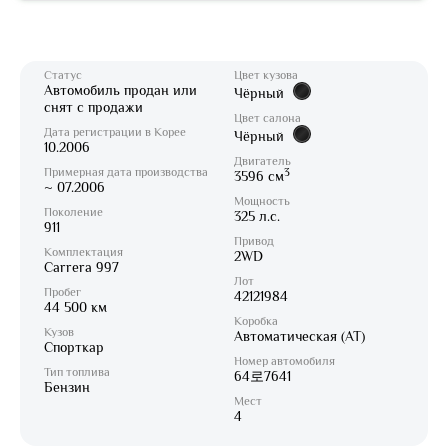
Статус
Цвет кузова
Автомобиль продан или
Чёрный
снят с продажи
Цвет салона
Дата регистрации в Корее
Чёрный
10.2006
Двигатель
Примерная дата производства
3
3596 см
~ 07.2006
Мощность
Поколение
325 л.с.
911
Привод
Комплектация
2WD
Carrera 997
Лот
Пробег
42121984
44 500 км
Коробка
Кузов
Автоматическая (AT)
Спорткар
Номер автомобиля
Тип топлива
64로7641
Бензин
Мест
4