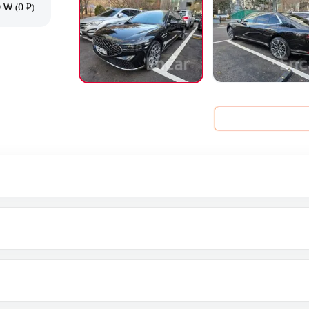
 ₩ (0 ₽)