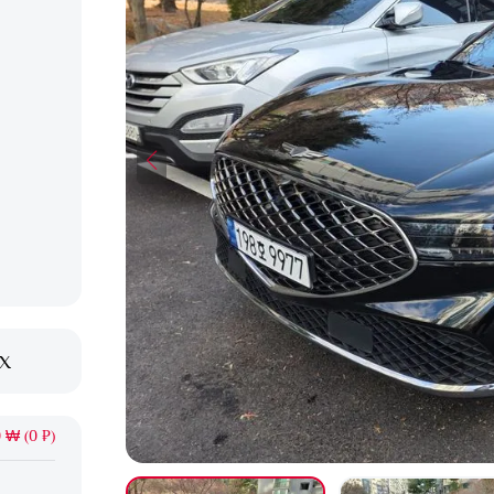
XX
 ₩ (0 ₽)