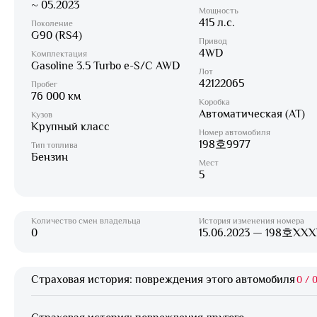
~ 05.2023
Мощность
415 л.с.
Поколение
G90 (RS4)
Привод
4WD
Комплектация
Gasoline 3.5 Turbo e-S/C AWD
Лот
42122065
Пробег
76 000 км
Коробка
Автоматическая (AT)
Кузов
Крупный класс
Номер автомобиля
198호9977
Тип топлива
Бензин
Мест
5
Количество смен владельца
История изменения номера
0
15.06.2023 — 198호XX
Страховая история: повреждения этого автомобиля
0
/
0