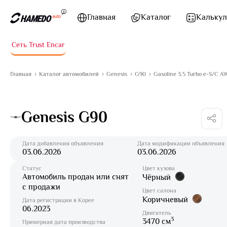
Перейти к содержимому
Главная
Каталог
Калькул
Сеть Trust Encar
Главная
Каталог автомобилей
Genesis
G90
Gasoline 3.5 Turbo e-S/C 
Genesis G90
Дата добавления объявления
Дата модификации объявления
03.06.2026
03.06.2026
Статус
Цвет кузова
Автомобиль продан или снят
Чёрный
с продажи
Цвет салона
Коричневый
Дата регистрации в Корее
06.2023
Двигатель
3
3470 см
Примерная дата производства