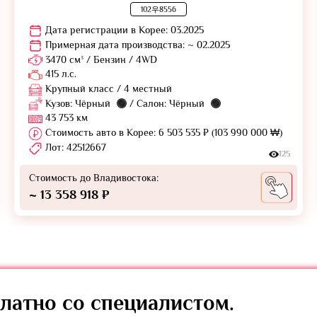
102우8556
Дата регистрации в Корее: 03.2025
Примерная дата производства: ~ 02.2025
3470 см³ / Бензин / 4WD
415 л.с.
Крупный класс / 4 местный
Кузов: Чёрный
/ Салон: Чёрный
43 753 км
Стоимость авто в Корее: 6 503 535 ₽ (103 990 000 ₩)
Лот: 42512667
125
Стоимость до Владивостока:
~ 13 358 918 ₽
латно
со специалистом.