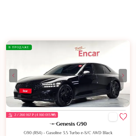
В ПРОДАЖЕ
2 / 260 167 ₽ (4 160 013 ₩)
Genesis G90
G90 (RS4) - Gasoline 3.5 Turbo e-S/C AWD Black