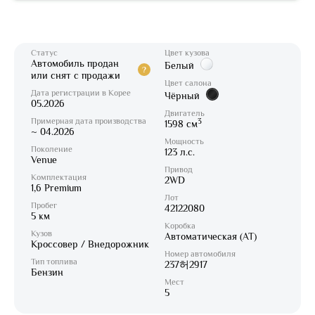
Статус
Цвет кузова
Автомобиль продан
Белый
?
или снят с продажи
Цвет салона
Дата регистрации в Корее
Чёрный
05.2026
Двигатель
Примерная дата производства
3
1598 см
~ 04.2026
Мощность
Поколение
123 л.с.
Venue
Привод
Комплектация
2WD
1,6 Premium
Лот
Пробег
42122080
5 км
Коробка
Кузов
Автоматическая (AT)
Кроссовер / Внедорожник
Номер автомобиля
Тип топлива
237허2917
Бензин
Мест
5