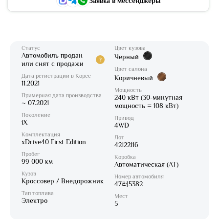
Заявка в мессенджеры
Статус
Цвет кузова
Автомобиль продан
Чёрный
?
или снят с продажи
Цвет салона
Дата регистрации в Корее
Коричневый
11.2021
Мощность
Примерная дата производства
240 кВт (30-минутная
~ 07.2021
мощность = 108 кВт)
Поколение
Привод
iX
4WD
Комплектация
Лот
xDrive40 First Edition
42122116
Пробег
Коробка
99 000 км
Автоматическая (AT)
Кузов
Номер автомобиля
Кроссовер / Внедорожник
47러5382
Тип топлива
Мест
Электро
5