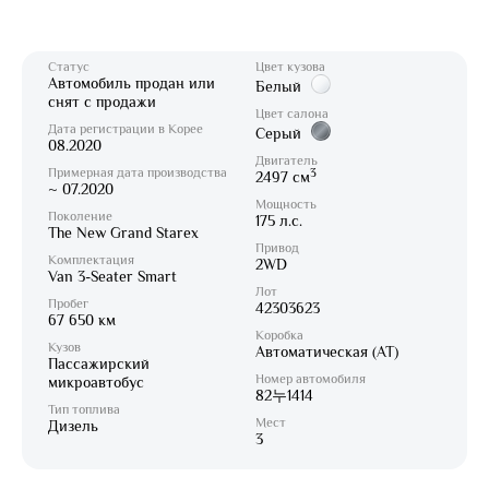
Статус
Цвет кузова
Автомобиль продан или
Белый
снят с продажи
Цвет салона
Дата регистрации в Корее
Серый
08.2020
Двигатель
Примерная дата производства
3
2497 см
~ 07.2020
Мощность
Поколение
175 л.с.
The New Grand Starex
Привод
Комплектация
2WD
Van 3-Seater Smart
Лот
Пробег
42303623
67 650 км
Коробка
Кузов
Автоматическая (AT)
Пассажирский
Номер автомобиля
микроавтобус
82누1414
Тип топлива
Мест
Дизель
3