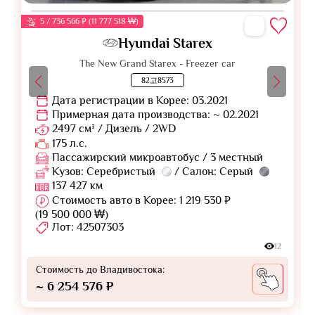
5 / 736 566 ₽ (11 777 518 ₩)
Hyundai Starex
The New Grand Starex - Freezer car
82고8573
Дата регистрации в Корее: 03.2021
Примерная дата производства: ~ 02.2021
2497 см³ / Дизель / 2WD
175 л.с.
Пассажирский микроавтобус / 3 местный
Кузов: Серебристый
/ Салон: Серый
137 427 км
Стоимость авто в Корее: 1 219 530 ₽
(19 500 000 ₩)
Лот: 42507303
12
Стоимость до Владивостока:
~ 6 254 576 ₽