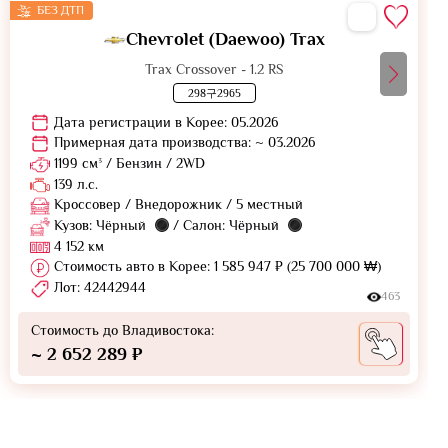
БЕЗ ДТП
Chevrolet (Daewoo) Trax
Trax Crossover - 1.2 RS
298구2965
Дата регистрации в Корее: 05.2026
Примерная дата производства: ~ 03.2026
1199 см³ / Бензин / 2WD
139 л.с.
Кроссовер / Внедорожник / 5 местный
Кузов: Чёрный
/ Салон: Чёрный
4 152 км
Стоимость авто в Корее: 1 585 947 ₽ (25 700 000 ₩)
Лот: 42442944
463
Стоимость до Владивостока:
~ 2 652 289 ₽