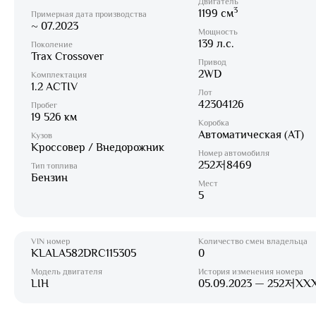
Двигатель
3
1199 см
Примерная дата производства
~ 07.2023
Мощность
139 л.с.
Поколение
Trax Crossover
Привод
2WD
Комплектация
1.2 ACTIV
Лот
42304126
Пробег
19 526 км
Коробка
Автоматическая (AT)
Кузов
Кроссовер / Внедорожник
Номер автомобиля
252저8469
Тип топлива
Бензин
Мест
5
VIN номер
Количество смен владельца
KLALA582DRC115305
0
Модель двигателя
История изменения номера
LIH
05.09.2023 — 252저XX