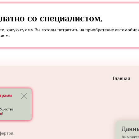
латно
со специалистом.
е, какую сумму Вы готовы потратить на приобретение автомобил
ниям.
Главная
еграмм
общества
в
!
Данны
фертой.
Вы можете