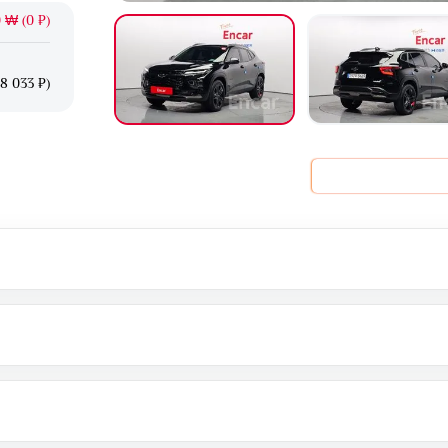
 ₩ (0 ₽)
18 033 ₽)