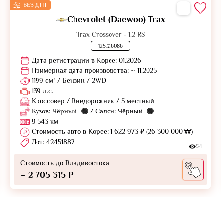
БЕЗ ДТП
Chevrolet (Daewoo) Trax
Trax Crossover - 1.2 RS
125모6086
Дата регистрации в Корее: 01.2026
Примерная дата производства: ~ 11.2025
1199 см³ / Бензин / 2WD
139 л.с.
Кроссовер / Внедорожник / 5 местный
Кузов: Чёрный
/ Салон: Чёрный
9 543 км
Стоимость авто в Корее: 1 622 973 ₽ (26 300 000 ₩)
Лот: 42451887
54
Стоимость до Владивостока:
~ 2 705 315 ₽