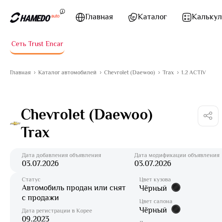
Перейти к содержимому
Главная
Каталог
Калькул
Сеть Trust Encar
Главная
Каталог автомобилей
Chevrolet (Daewoo)
Trax
1.2 ACTIV
Chevrolet (Daewoo)
Trax
Дата добавления объявления
Дата модификации объявления
03.07.2026
03.07.2026
Статус
Цвет кузова
Автомобиль продан или снят
Чёрный
с продажи
Цвет салона
Чёрный
Дата регистрации в Корее
09.2023