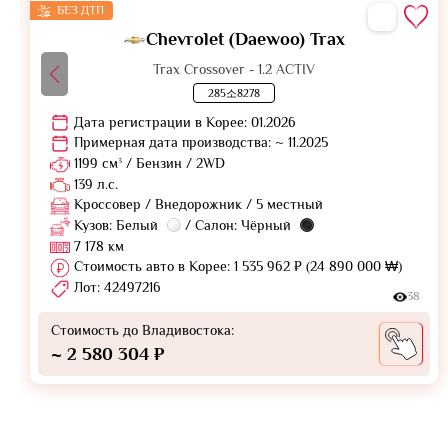
БЕЗ ДТП
Chevrolet (Daewoo) Trax
Trax Crossover - 1.2 ACTIV
285소8278
Дата регистрации в Корее: 01.2026
Примерная дата производства: ~ 11.2025
1199 см³ / Бензин / 2WD
139 л.с.
Кроссовер / Внедорожник / 5 местный
Кузов: Белый
/ Салон: Чёрный
7 178 км
Стоимость авто в Корее: 1 535 962 ₽ (24 890 000 ₩)
Лот: 42497216
38
Стоимость до Владивостока:
~ 2 580 304 ₽