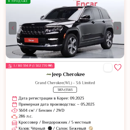
В ПРОДАЖЕ
1 / 80 394 ₽ (1 302 770 ₩)
Jeep Cherokee
Grand Cherokee(WL) - 3.6 Limited
387너3563
Дата регистрации в Корее: 09.2023
Примерная дата производства: ~ 05.2023
3604 см³ / Бензин / 2WD
286 л.с.
Кроссовер / Внедорожник / 5 местный
Кузов: Чёрный
/ Салон: Бежевый