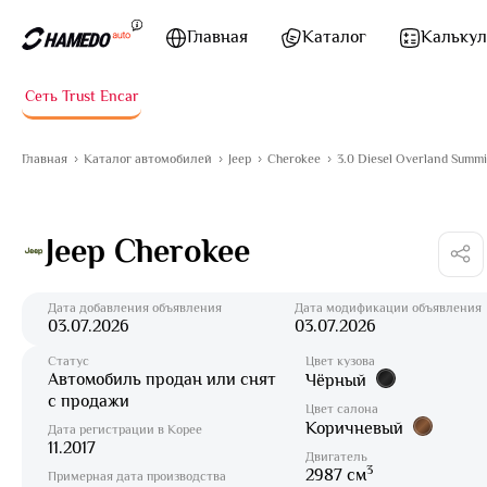
Перейти к содержимому
Главная
Каталог
Калькул
Сеть Trust Encar
Главная
Каталог автомобилей
Jeep
Cherokee
3.0 Diesel Overland Summ
Jeep Cherokee
Дата добавления объявления
Дата модификации объявления
03.07.2026
03.07.2026
Статус
Цвет кузова
Автомобиль продан или снят
Чёрный
с продажи
Цвет салона
Коричневый
Дата регистрации в Корее
11.2017
Двигатель
3
2987 см
Примерная дата производства