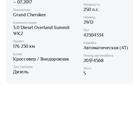
~ 07.2017
Мощность
250 л.с.
Поколение
Grand Cherokee
Привод
2WD
Комплектация
3.0 Diesel Overland Summit
Лот
WK2
42304334
Пробег
Коробка
176 230 км
Автоматическая (AT)
Кузов
Номер автомобиля
Кроссовер / Внедорожник
20우4568
Тип топлива
Мест
Дизель
5