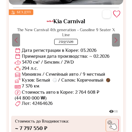
БЕЗ ДТП
Kia Carnival
The New Carnival 4th generation - Gasoline 9 Seater X
Line
231모5509
Дата регистрации в Корее: 03.2026
Примерная дата производства: ~ 02.2026
3470 см³ / Бензин / 2WD
294 л.с.
Минивэн / Семейный авто / 9 местный
Кузов: Белый
/ Салон: Коричневый
7 376 км
Стоимость авто в Корее: 2 764 608 ₽
(44 800 000 ₩)
Лот: 42464626
118
Стоимость до Владивостока:
~ 7 797 550 ₽