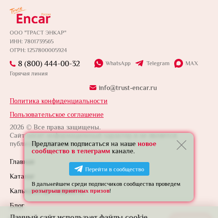
ООО "ТРАСТ ЭНКАР"
ИНН: 7801739565
ОГРН: 1257800005924
8 (800) 444-00-32
WhatsApp
Telegram
MAX
Горячая линия
info@trust-encar.ru
Политика конфиденциальности
Пользовательское соглашение
2026 © Все права защищены.
Сайт носит информационный характер и не является
Предлагаем подписаться на наше
новое
публичной офертой.
сообщество в телеграмм
канале.
Главная
Перейти в сообщество
Каталог
В дальнейшем среди подписчиков сообщества проведем
Калькулятор стоимости
розыгрыш приятных призов
!
Блог
Данный сайт использует файлы cookie