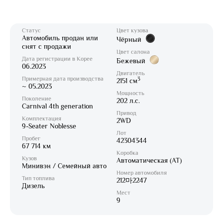
Статус
Цвет кузова
Автомобиль продан или
Чёрный
снят с продажи
Цвет салона
Дата регистрации в Корее
Бежевый
06.2023
Двигатель
Примерная дата производства
3
2151 см
~ 05.2023
Мощность
Поколение
202 л.с.
Carnival 4th generation
Привод
Комплектация
2WD
9-Seater Noblesse
Лот
Пробег
42304344
67 714 км
Коробка
Кузов
Автоматическая (AT)
Минивэн / Семейный авто
Номер автомобиля
Тип топлива
212마2247
Дизель
Мест
9