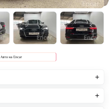
+16 фото
Авто на Encar