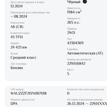
Чёрный
Дата регистрации в Корее
12.2024
Двигатель
3
1984 см
Примерная дата производства
~ 08.2024
Мощность
265 л.с.
Поколение
A6 (C8)
Привод
2WD
Комплектация
45 TFSI
Лот
42304369
Пробег
24 423 км
Коробка
Автоматическая (AT)
Кузов
Средний класс
Номер автомобиля
229러6842
Тип топлива
Бензин
Мест
5
VIN номер
Количество смен владельца
WAUZZZF21SN007018
0
Модель двигателя
История изменения номера
DPA
26.12.2024 — 229러XX