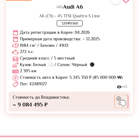
Audi A6
A6 (C9) - 45 TFSI Quattro S Line
320루6360
Дата регистрации в Корее: 04.2026
Примерная дата производства: ~ 12.2025
1984 см³ / Бензин / 4WD
272 л.с.
Средний класс / 5 местный
Кузов: Белый
/ Салон: Чёрный
2 395 км
Стоимость авто в Корее: 5 245 350 ₽ (85 000 000 ₩)
Лот: 42489127
646
Стоимость до Владивостока:
~ 9 084 495 ₽