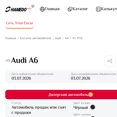
Перейти к содержимому
Главная
Каталог
Калькул
Сеть Trust Encar
Главная
Каталог автомобилей
Audi
A6
45 TFSI
Audi A6
Дата добавления объявления
Дата модификации объявления
03.07.2026
03.07.2026
Дилерский автомобиль
?
Статус
Цвет кузова
Автомобиль продан или снят
Чёрный
с продажи
Цвет салона