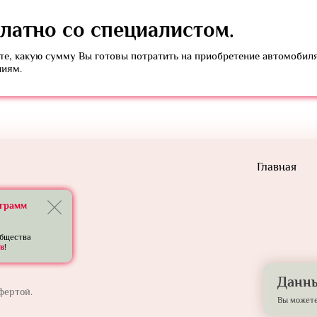
латно
со специалистом.
е, какую сумму Вы готовы потратить на приобретение автомобил
ниям.
Главная
еграмм
общества
в
!
Данны
фертой.
Вы можете