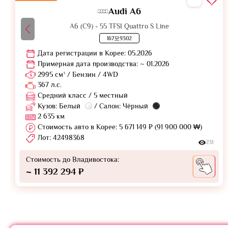
Audi A6
A6 (C9) - 55 TFSI Quattro S Line
167모9302
Дата регистрации в Корее: 05.2026
Примерная дата производства: ~ 01.2026
2995 см³ / Бензин / 4WD
367 л.с.
Средний класс / 5 местный
Кузов: Белый
/ Салон: Чёрный
2 635 км
Стоимость авто в Корее: 5 671 149 ₽ (91 900 000 ₩)
Лот: 42498368
231
Стоимость до Владивостока:
~ 11 392 294 ₽