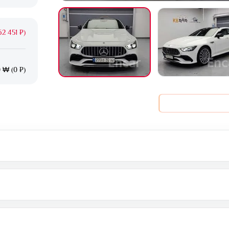
2 451 ₽)
 ₩ (0 ₽)