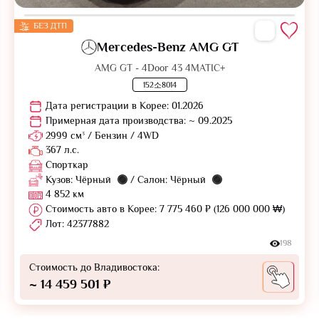
БЕЗ ДТП
Mercedes-Benz AMG GT
AMG GT - 4Door 43 4MATIC+
152소8014
Дата регистрации в Корее: 01.2026
Примерная дата производства: ~ 09.2025
2999 см³ / Бензин / 4WD
367 л.с.
Спорткар
Кузов: Чёрный
/ Салон: Чёрный
4 852 км
Стоимость авто в Корее: 7 775 460 ₽ (126 000 000 ₩)
Лот: 42377882
198
Стоимость до Владивостока:
~ 14 459 501 ₽