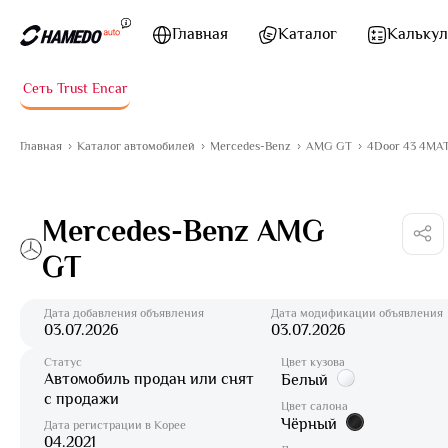
Перейти к содержимому
Главная
Каталог
Калькул
Сеть Trust Encar
Главная
Каталог автомобилей
Mercedes-Benz
AMG GT
4Door 43 4MA
Mercedes-Benz AMG
GT
Дата добавления объявления
Дата модификации объявления
03.07.2026
03.07.2026
Статус
Цвет кузова
Автомобиль продан или снят
Белый
с продажи
Цвет салона
Чёрный
Дата регистрации в Корее
04.2021