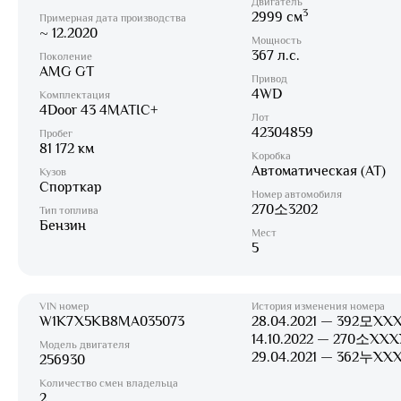
Двигатель
3
2999 см
Примерная дата производства
~ 12.2020
Мощность
367 л.с.
Поколение
AMG GT
Привод
4WD
Комплектация
4Door 43 4MATIC+
Лот
42304859
Пробег
81 172 км
Коробка
Автоматическая (AT)
Кузов
Спорткар
Номер автомобиля
270소3202
Тип топлива
Бензин
Мест
5
VIN номер
История изменения номера
W1K7X5KB8MA035073
28.04.2021 — 392모XX
14.10.2022 — 270소XXX
Модель двигателя
29.04.2021 — 362누XX
256930
Количество смен владельца
2