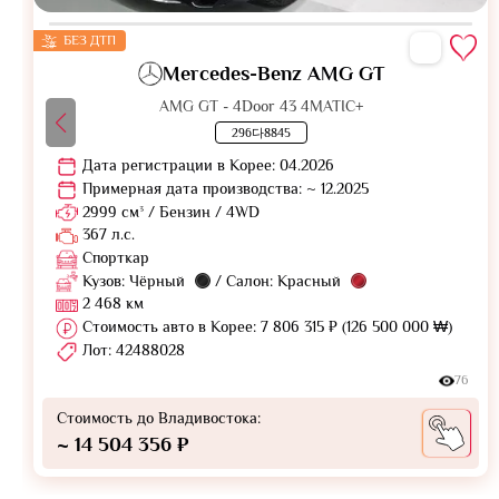
БЕЗ ДТП
Mercedes-Benz AMG GT
AMG GT - 4Door 43 4MATIC+
296다8845
Дата регистрации в Корее: 04.2026
Примерная дата производства: ~ 12.2025
2999 см³ / Бензин / 4WD
367 л.с.
Спорткар
Кузов: Чёрный
/ Салон: Красный
2 468 км
Стоимость авто в Корее: 7 806 315 ₽ (126 500 000 ₩)
Лот: 42488028
76
Стоимость до Владивостока:
~ 14 504 356 ₽