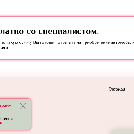
латно
со специалистом.
е, какую сумму Вы готовы потратить на приобретение автомобил
ниям.
Главная
еграмм
общества
в
!