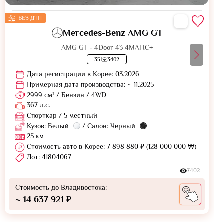
БЕЗ ДТП
Mercedes-Benz AMG GT
AMG GT - 4Door 43 4MATIC+
351오3402
Дата регистрации в Корее: 03.2026
Примерная дата производства: ~ 11.2025
2999 см³ / Бензин / 4WD
367 л.с.
Спорткар / 5 местный
Кузов: Белый
/ Салон: Чёрный
25 км
Стоимость авто в Корее: 7 898 880 ₽ (128 000 000 ₩)
Лот: 41804067
7402
Стоимость до Владивостока:
~ 14 637 921 ₽