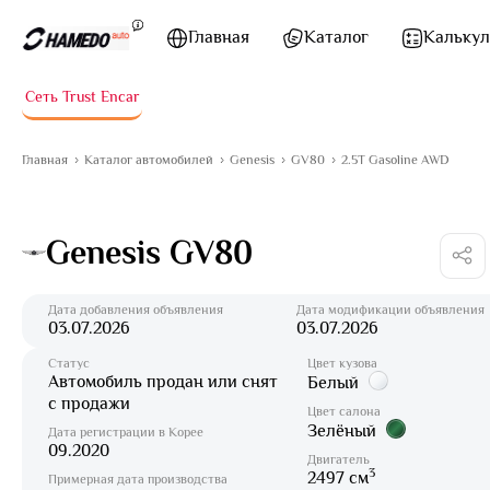
Перейти к содержимому
Главная
Каталог
Калькул
Сеть Trust Encar
Главная
Каталог автомобилей
Genesis
GV80
2.5T Gasoline AWD
Genesis GV80
Дата добавления объявления
Дата модификации объявления
03.07.2026
03.07.2026
Статус
Цвет кузова
Автомобиль продан или снят
Белый
с продажи
Цвет салона
Зелёный
Дата регистрации в Корее
09.2020
Двигатель
3
2497 см
Примерная дата производства