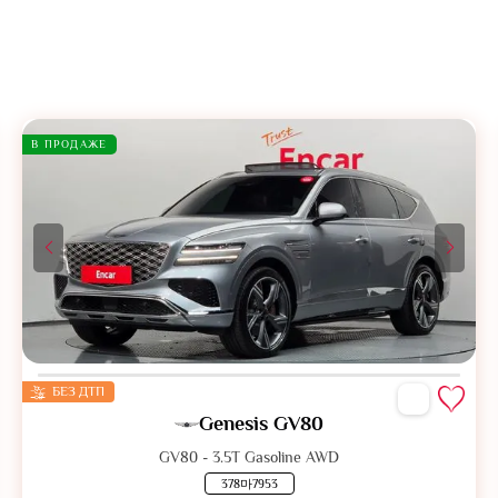
В ПРОДАЖЕ
БЕЗ ДТП
Genesis GV80
GV80 - 3.5T Gasoline AWD
378마7953