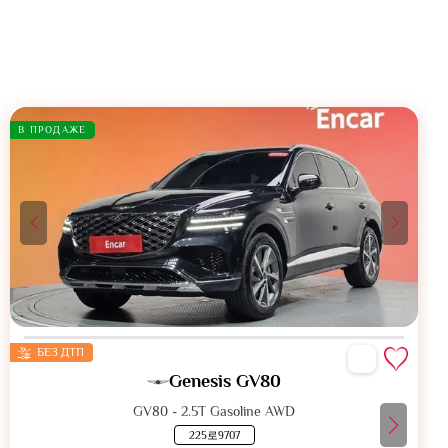
В ПРОДАЖЕ
БЕЗ ДТП
Genesis GV80
GV80 - 2.5T Gasoline AWD
225로9707