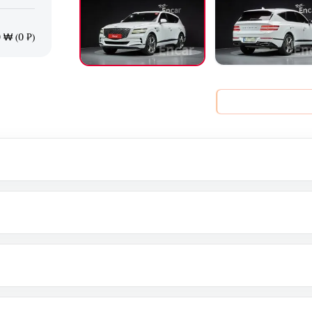
 ₩ (0 ₽)