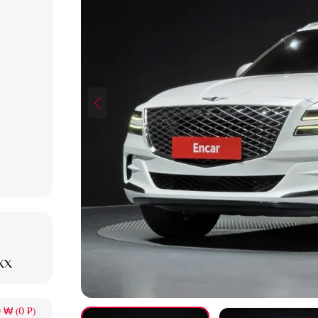
XX
 ₩ (0 ₽)