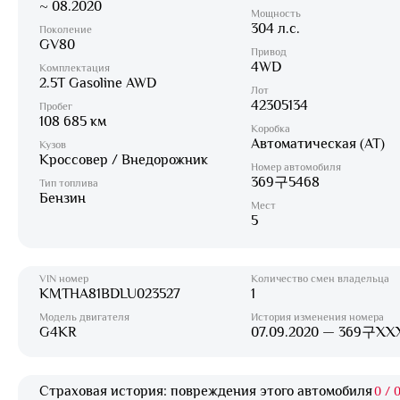
~ 08.2020
Мощность
304 л.с.
Поколение
GV80
Привод
4WD
Комплектация
2.5T Gasoline AWD
Лот
42305134
Пробег
108 685 км
Коробка
Автоматическая (AT)
Кузов
Кроссовер / Внедорожник
Номер автомобиля
369구5468
Тип топлива
Бензин
Мест
5
VIN номер
Количество смен владельца
KMTHA81BDLU023527
1
Модель двигателя
История изменения номера
G4KR
07.09.2020 — 369구XX
Страховая история: повреждения этого автомобиля
0
/
0