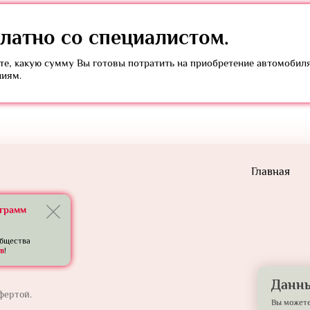
латно
со специалистом.
е, какую сумму Вы готовы потратить на приобретение автомобил
ниям.
Главная
еграмм
общества
в
!
Данны
фертой.
Вы можете