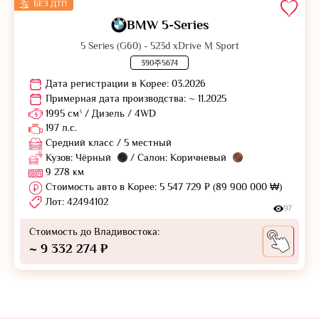
БЕЗ ДТП
BMW 5-Series
5 Series (G60) - 523d xDrive M Sport
390주5674
Дата регистрации в Корее: 03.2026
Примерная дата производства: ~ 11.2025
1995 см³ / Дизель / 4WD
197 л.с.
Средний класс / 5 местный
Кузов: Чёрный
/ Салон: Коричневый
9 278 км
Стоимость авто в Корее: 5 547 729 ₽ (89 900 000 ₩)
Лот: 42494102
97
Стоимость до Владивостока:
~ 9 332 274 ₽