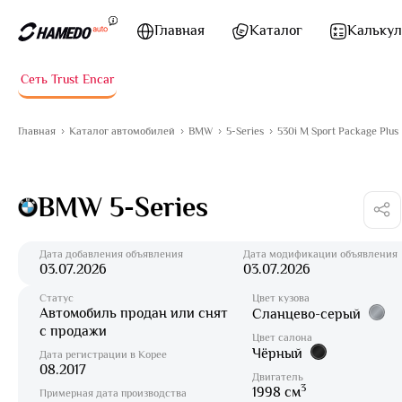
Перейти к содержимому
Главная
Каталог
Калькул
Сеть Trust Encar
Главная
Каталог автомобилей
BMW
5-Series
530i M Sport Package Plus
BMW 5-Series
Дата добавления объявления
Дата модификации объявления
03.07.2026
03.07.2026
Статус
Цвет кузова
Автомобиль продан или снят
Сланцево-серый
с продажи
Цвет салона
Чёрный
Дата регистрации в Корее
08.2017
Двигатель
3
1998 см
Примерная дата производства