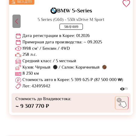
БЕЗ ДТП
BMW 5-Series
5 Series (G60) - 530i xDrive M Sport
316우4149
Дата регистрации в Корее: 01.2026
Примерная дата производства: ~ 09.2025
1998 см³ / Бензин / 4WD
258 л.с.
Средний класс / 5 местный
Кузов: Чёрный
/ Салон: Коричневый
8 230 км
Стоимость авто в Корее: 5 399 625 ₽ (87 500 000 ₩)
Лот: 42495942
19
Стоимость до Владивостока:
~ 9 307 770 ₽