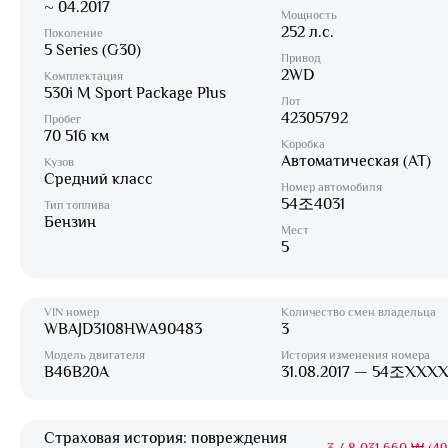
~ 04.2017
Мощность
252 л.с.
Поколение
5 Series (G30)
Привод
2WD
Комплектация
530i M Sport Package Plus
Лот
42305792
Пробег
70 516 км
Коробка
Автоматическая (AT)
Кузов
Средний класс
Номер автомобиля
54조4031
Тип топлива
Бензин
Мест
5
VIN номер
Количество смен владельца
WBAJD3108HWA90483
3
Модель двигателя
История изменения номера
B46B20A
31.08.2017 — 54조XXX
Страховая история: повреждения
3
/
8 031 660 ₩ (49