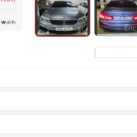
 ₩ (0 ₽)