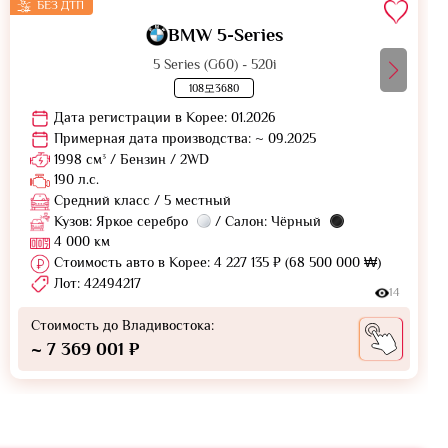
БЕЗ ДТП
BMW 5-Series
5 Series (G60) - 520i
108모3680
Дата регистрации в Корее: 01.2026
Примерная дата производства: ~ 09.2025
1998 см³ / Бензин / 2WD
190 л.с.
Средний класс / 5 местный
Кузов: Яркое серебро
/ Салон: Чёрный
4 000 км
Стоимость авто в Корее: 4 227 135 ₽ (68 500 000 ₩)
Лот: 42494217
14
Стоимость до Владивостока:
~ 7 369 001 ₽