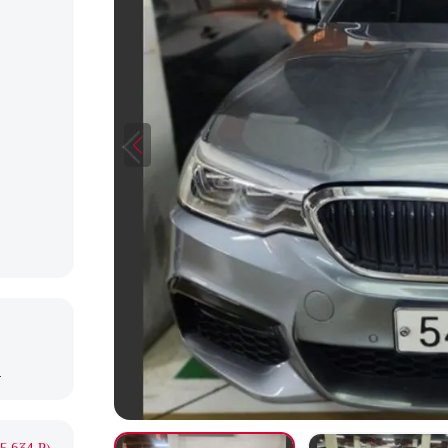
X
5 634 ₽)