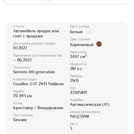
Статус
Цвет кузова
Автомобиль продан или
Белый
снят с продажи
Цвет салона
Дата регистрации в Корее
Коричневый
07.2022
Двигатель
Примерная дата производства
3
2497 см
~ 06.2022
Мощность
Поколение
281 л.с.
Sorento 4th generation
Привод
Комплектация
2WD
Gasoline 2.5T 2WD Noblesse
Лот
Пробег
42305891
131 493 км
Коробка
Кузов
Автоматическая (AT)
Кроссовер / Внедорожник
Номер автомобиля
Тип топлива
159오5998
Бензин
Мест
5