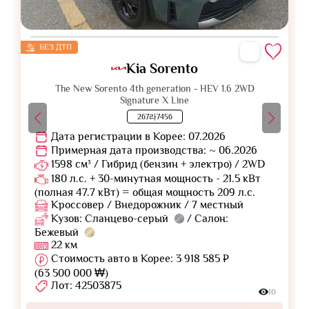
БЕЗ ДТП
Kia Sorento
The New Sorento 4th generation - HEV 1.6 2WD
Signature X Line
267라7456
Дата регистрации в Корее: 07.2026
Примерная дата производства: ~ 06.2026
1598 см³ / Гибрид (бензин + электро) / 2WD
180 л.с. + 30-минутная мощность - 21.5 кВт
(полная 47.7 кВт) = общая мощность 209 л.с.
Кроссовер / Внедорожник / 7 местный
Кузов: Сланцево-серый
/ Салон:
Бежевый
22 км
Стоимость авто в Корее: 3 918 585 ₽
(63 500 000 ₩)
Лот: 42503875
10