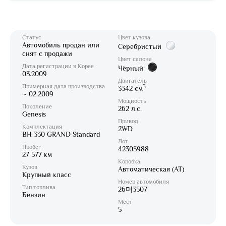
Статус
Цвет кузова
Автомобиль продан или
Серебристый
снят с продажи
Цвет салона
Дата регистрации в Корее
Чёрный
03.2009
Двигатель
Примерная дата производства
3
3342 см
~ 02.2009
Мощность
Поколение
262 л.с.
Genesis
Привод
Комплектация
2WD
BH 330 GRAND Standard
Лот
Пробег
42305988
27 577 км
Коробка
Кузов
Автоматическая (AT)
Крупный класс
Номер автомобиля
Тип топлива
26머3507
Бензин
Мест
5