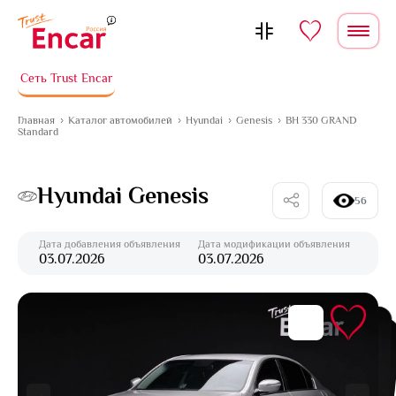
Перейти к содержимому
Сеть Trust Encar
Главная
Каталог автомобилей
Hyundai
Genesis
BH 330 GRAND
Standard
Hyundai Genesis
56
Дата добавления объявления
Дата модификации объявления
03.07.2026
03.07.2026