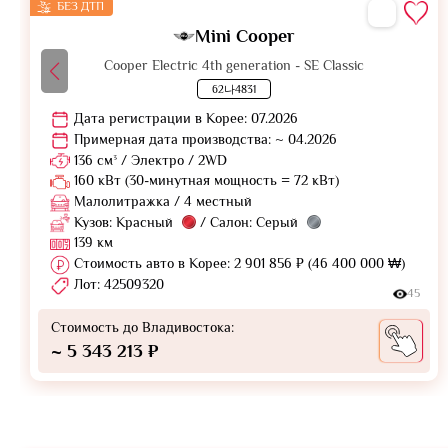
БЕЗ ДТП
Mini Cooper
Cooper Electric 4th generation - SE Classic
62나4831
Дата регистрации в Корее: 07.2026
Примерная дата производства: ~ 04.2026
136 см³ / Электро / 2WD
160 кВт (30-минутная мощность = 72 кВт)
Малолитражка / 4 местный
Кузов: Красный
/ Салон: Серый
139 км
Стоимость авто в Корее: 2 901 856 ₽ (46 400 000 ₩)
Лот: 42509320
45
Стоимость до Владивостока:
~ 5 343 213 ₽