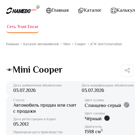
Перейти к содержимому
Главная
Каталог
Калькул
Сеть Trust Encar
Главная
Каталог автомобилей
Mini
Cooper
JCW 2nd Generation
Mini Cooper
Дата добавления объявления
Дата модификации объявления
03.07.2026
03.07.2026
Статус
Цвет кузова
Автомобиль продан или снят
Сланцево-серый
с продажи
Цвет салона
Чёрный
Дата регистрации в Корее
05.2012
Двигатель
3
1598 см
Примерная дата производства