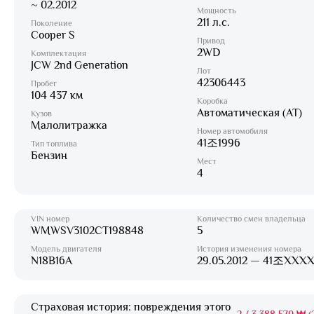
~ 02.2012
Мощность
211 л.с.
Поколение
Cooper S
Привод
2WD
Комплектация
JCW 2nd Generation
Лот
42306443
Пробег
104 437 км
Коробка
Автоматическая (AT)
Кузов
Малолитражка
Номер автомобиля
41조1996
Тип топлива
Бензин
Мест
4
VIN номер
Количество смен владельца
WMWSV3102CT198848
5
Модель двигателя
История изменения номера
N18B16A
29.05.2012 — 41조XXX
Страховая история: повреждения этого
2
/
3 388 570 ₩ (2