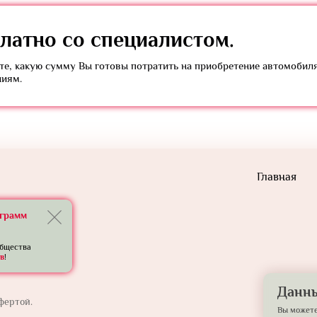
латно
со специалистом.
е, какую сумму Вы готовы потратить на приобретение автомобил
ниям.
Главная
еграмм
общества
в
!
Данны
фертой.
Вы можете