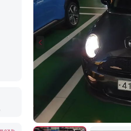
X
11 921 ₽)