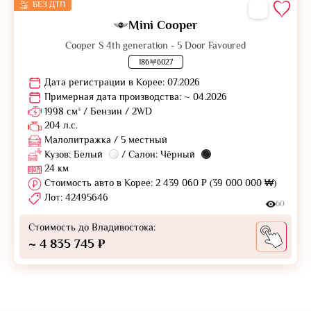
БЕЗ ДТП
Mini Cooper
Cooper S 4th generation - 5 Door Favoured
186부6027
Дата регистрации в Корее: 07.2026
Примерная дата производства: ~ 04.2026
1998 см³ / Бензин / 2WD
204 л.с.
Малолитражка / 5 местный
Кузов: Белый
/ Салон: Чёрный
24 км
Стоимость авто в Корее: 2 439 060 ₽ (39 000 000 ₩)
Лот: 42495646
60
Стоимость до Владивостока:
~ 4 835 745 ₽