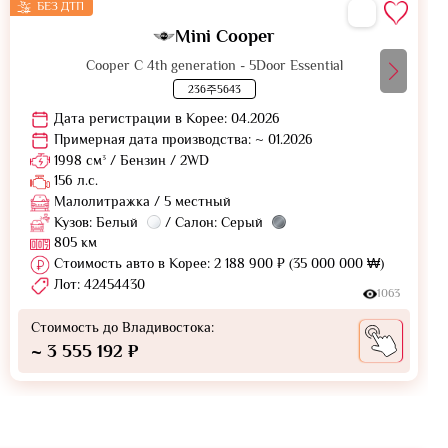
БЕЗ ДТП
Mini Cooper
Cooper C 4th generation - 5Door Essential
236주5643
Дата регистрации в Корее: 04.2026
Примерная дата производства: ~ 01.2026
1998 см³ / Бензин / 2WD
156 л.с.
Малолитражка / 5 местный
Кузов: Белый
/ Салон: Серый
805 км
Стоимость авто в Корее: 2 188 900 ₽ (35 000 000 ₩)
Лот: 42454430
1063
Стоимость до Владивостока:
~ 3 555 192 ₽