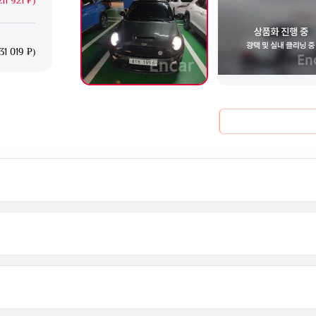
31 019 ₽)