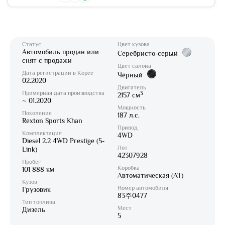
Статус
Цвет кузова
Автомобиль продан или
Серебристо-серый
снят с продажи
Цвет салона
Дата регистрации в Корее
Чёрный
02.2020
Двигатель
Примерная дата производства
3
2157 см
~ 01.2020
Мощность
Поколение
187 л.с.
Rexton Sports Khan
Привод
Комплектация
4WD
Diesel 2.2 4WD Prestige (5-
Лот
Link)
42307928
Пробег
Коробка
101 888 км
Автоматическая (AT)
Кузов
Номер автомобиля
Грузовик
83주0477
Тип топлива
Мест
Дизель
5