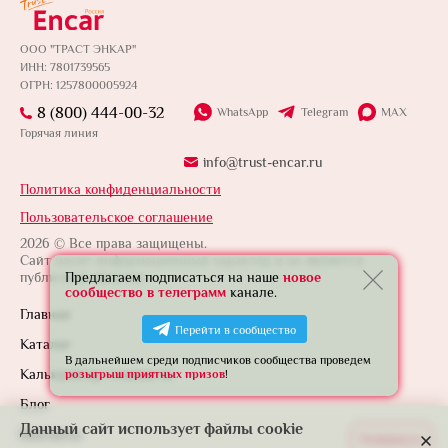
ООО "ТРАСТ ЭНКАР"
ИНН: 7801739565
ОГРН: 1257800005924
8 (800) 444-00-32
WhatsApp
Telegram
MAX
Горячая линия
info@trust-encar.ru
Политика конфиденциальности
Пользовательское соглашение
2026 © Все права защищены.
Сайт носит информационный характер и не является
публичной офертой.
Предлагаем подписаться на наше
новое
сообщество в телеграмм
канале.
Главная
Перейти в сообщество
Каталог
В дальнейшем среди подписчиков сообщества проведем
Калькулятор стоимости
розыгрыш приятных призов
!
Блог
Данный сайт использует файлы cookie
Контакты
Развернуть