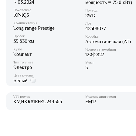
~ 03.2024
мощность = 75.6 кВт)
Поколение
Привод
IONIQ5
2WD
Комплектация
Лот
Long range Prestige
42308077
Пробег
Коробка
35 630 км
Автоматическая (AT)
Кузов
Номер автомобиля
Компакт
12어2827
Тип топлива
Мест
Электро
5
Цвет кузова
Белый
VIN номер
Модель двигателя
KMHKR81EFRU244565
EM17