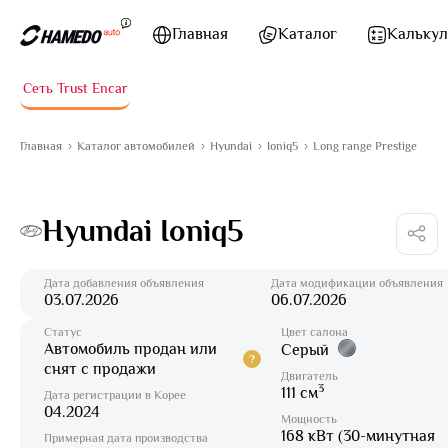
Перейти к содержимому
Главная
Каталог
Калькул
Сеть Trust Encar
Главная
Каталог автомобилей
Hyundai
Ioniq5
Long range Prestige
Hyundai Ioniq5
Дата добавления объявления
Дата модификации объявления
03.07.2026
06.07.2026
Статус
Цвет салона
Автомобиль продан или
Серый
?
снят с продажи
Двигатель
3
111 см
Дата регистрации в Корее
04.2024
Мощность
168 кВт (30-минутная
Примерная дата производства