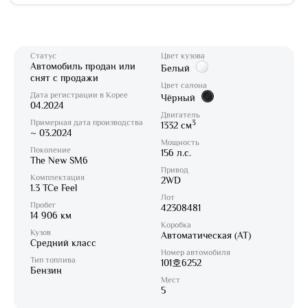
Статус
Цвет кузова
Автомобиль продан или
Белый
снят с продажи
Цвет салона
Дата регистрации в Корее
Чёрный
04.2024
Двигатель
Примерная дата производства
3
1332 см
~ 03.2024
Мощность
Поколение
156 л.с.
The New SM6
Привод
Комплектация
2WD
1.3 TCe Feel
Лот
Пробег
42308481
14 906 км
Коробка
Кузов
Автоматическая (AT)
Средний класс
Номер автомобиля
Тип топлива
101호6252
Бензин
Мест
5