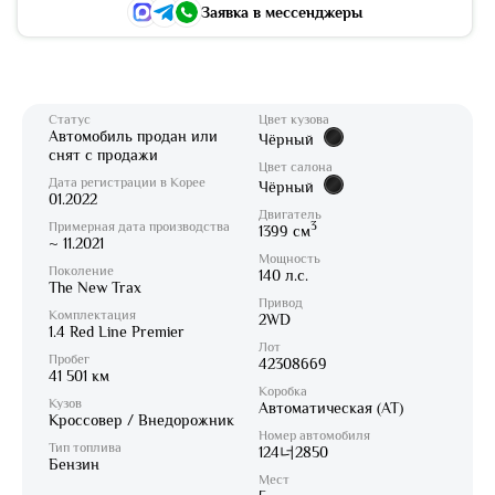
Заявка в мессенджеры
Статус
Цвет кузова
Автомобиль продан или
Чёрный
снят с продажи
Цвет салона
Дата регистрации в Корее
Чёрный
01.2022
Двигатель
Примерная дата производства
3
1399 см
~ 11.2021
Мощность
Поколение
140 л.с.
The New Trax
Привод
Комплектация
2WD
1.4 Red Line Premier
Лот
Пробег
42308669
41 501 км
Коробка
Кузов
Автоматическая (AT)
Кроссовер / Внедорожник
Номер автомобиля
Тип топлива
124너2850
Бензин
Мест