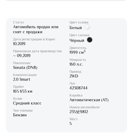
Статус
Цвет кузова
Автомобиль продан или
Белый
снят с продажи
Цвет салона
Дата регистрации в Корее
Чёрный
10.2019
Двигатель
Примерная дата производства
3
1999 см
~ 09.2019
Мощность
Поколение
160 л.с.
Sonata (DN8)
Привод
Комплектация
2WD
2.0 Smart
Лот
Пробег
42308744
165 653 км
Коробка
Кузов
Автоматическая (AT)
Средний класс
Номер автомобиля
Тип топлива
235보9812
Бензин
Мест
5