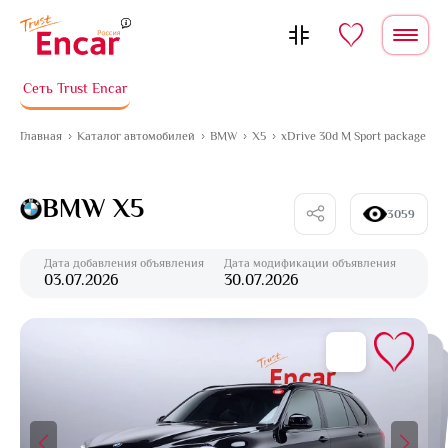
Перейти к содержимому
Сеть Trust Encar
Главная
Каталог автомобилей
BMW
X5
xDrive 30d M Sport package
BMW X5
3059
Дата добавления объявления
Дата модификации объявления
03.07.2026
30.07.2026