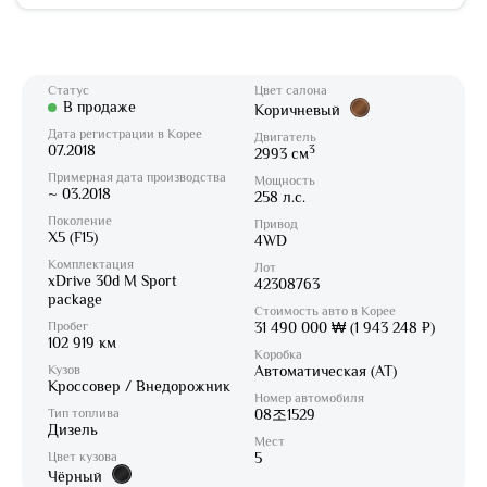
Статус
Цвет салона
В продаже
Коричневый
Дата регистрации в Корее
Двигатель
07.2018
3
2993 см
Примерная дата производства
Мощность
~ 03.2018
258 л.с.
Поколение
Привод
X5 (F15)
4WD
Комплектация
Лот
xDrive 30d M Sport
42308763
package
Стоимость авто в Корее
Пробег
31 490 000 ₩ (1 943 248 ₽)
102 919 км
Коробка
Кузов
Автоматическая (AT)
Кроссовер / Внедорожник
Номер автомобиля
Тип топлива
08조1529
Дизель
Мест
Цвет кузова
5
Чёрный