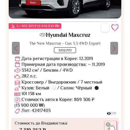
5 / 403 309 ₽ (6 448 820 ₩)
Hyundai Maxcruz
The New Maxcruz - Gas 3.3 4WD Export
321오2172
Дата регистрации в Корее: 12.2019
Примерная дата производства: ~ 11.2019
3342 см³ / Бензин / 4WD
282 л.с.
Кроссовер / Внедорожник / 7 местный
Кузов: Белый
/ Салон: Чёрный
101 138 км
Стоимость авто в Корее: 869 306 ₽
(13 900 000 ₩)
Лот: 42417403
599
Стоимость до Владивостока:
~ 7 319 352 ₽