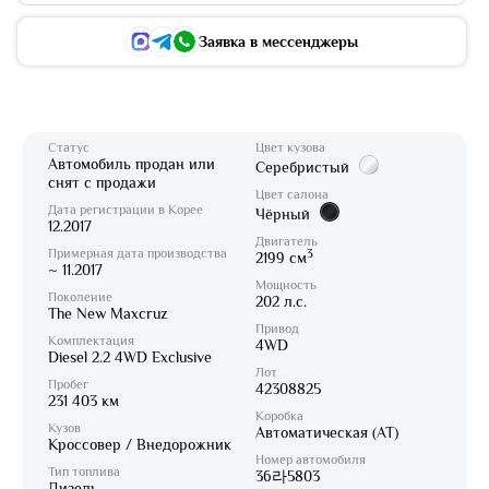
Заявка в мессенджеры
Статус
Цвет кузова
Автомобиль продан или
Серебристый
снят с продажи
Цвет салона
Дата регистрации в Корее
Чёрный
12.2017
Двигатель
Примерная дата производства
3
2199 см
~ 11.2017
Мощность
Поколение
202 л.с.
The New Maxcruz
Привод
Комплектация
4WD
Diesel 2.2 4WD Exclusive
Лот
Пробег
42308825
231 403 км
Коробка
Кузов
Автоматическая (AT)
Кроссовер / Внедорожник
Номер автомобиля
Тип топлива
36라5803
Дизель