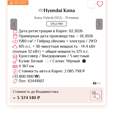
БЕЗ ДТП
Hyundai Kona
Kona Hybrid (SX2) - Premium
370고7483
Дата регистрации в Корее: 02.2026
Примерная дата производства: ~ 01.2026
1580 см³ / Гибрид (бензин + электро) / 2WD
105 л.с. + 30-минутная мощность - 14.4 кВт
(полная 32 кВт) = общая мощность 123 л.с.
Кроссовер / Внедорожник / 5 местный
Кузов: Белый
/ Салон: Чёрный
4 367 км
Стоимость авто в Корее: 2 085 798 ₽
(33 800 000 ₩)
Лот: 42441007
401
Стоимость до Владивостока:
~ 3 374 140 ₽