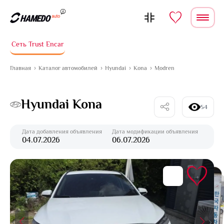
Перейти к содержимому
Сеть Trust Encar
Главная
Каталог автомобилей
Hyundai
Kona
Modren
Hyundai Kona
54
Дата добавления объявления
Дата модификации объявления
04.07.2026
06.07.2026