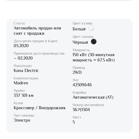
Статус
Цвет кузова
Автомобиль продан или
Белый
снят с продажи
Цвет салона
Дата регистрации в Корее
Чёрный
03.2020
Мощность
Примерная дата производства
150 кВт (30-минутная
~ 02.2020
мощность = 67.5 кВт)
Поколение
Привод
Kona Electric
2WD
Комплектация
Лот
Modren
42309646
Пробег
Коробка
337 301 км
Автоматическая (AT)
Кузов
Номер автомобиля
Кроссовер / Внедорожник
36거1304
Тип топлива
Мест
Электро
5