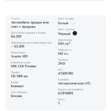
Статус
Цвет кузова
Автомобиль продан или
Белый
снят с продажи
Цвет салона
Дата регистрации в Корее
Чёрный
04.2011
Двигатель
Примерная дата производства
3
1591 см
~ 03.2011
Мощность
Поколение
140 л.с.
Avante MD
Привод
Комплектация
2WD
M16 GDI Premier
Лот
Пробег
42309780
136 988 км
Коробка
Кузов
Автоматическая (AT)
Компакт
Номер автомобиля
Тип топлива
62주9889
Бензин
Мест
5