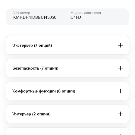
VIN номер
Модель двигателя
KMHDH41DBBU145050
G4FD
Экстерьер (7 опций)
Безопасность (7 опций)
Комфортные функции (8 опций)
Интерьер (2 опции)