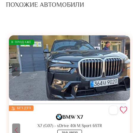
ПОХОЖИЕ АВТОМОБИЛИ
В ПРОДАЖЕ
БЕЗ ДТП
BMW X7
X7 (G07) - xDrive 40i M Sport 6STR
364나9020