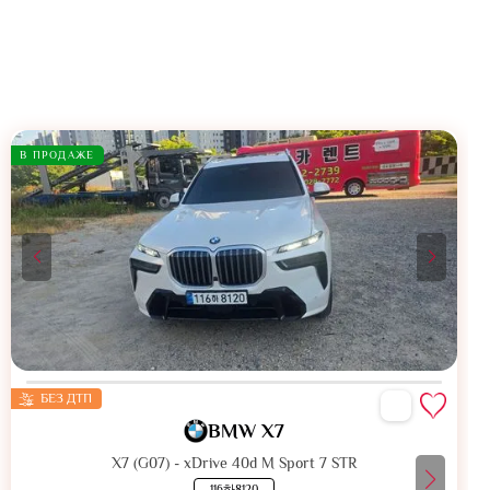
В ПРОДАЖЕ
БЕЗ ДТП
BMW X7
X7 (G07) - xDrive 40d M Sport 7 STR
116하8120