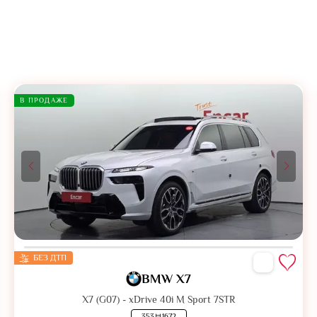
В ПРОДАЖЕ
БЕЗ ДТП
BMW X7
X7 (G07) - xDrive 40i M Sport 7STR
353보1672