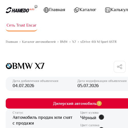
Перейти к содержимому
Главная
Каталог
Калькул
Сеть Trust Encar
Главная
Каталог автомобилей
BMW
X7
xDrive 40i M Sport 6STR
BMW X7
Дата добавления объявления
Дата модификации объявления
04.07.2026
05.07.2026
Дилерский автомобиль
?
Статус
Цвет кузова
Автомобиль продан или снят
Чёрный
с продажи
Цвет салона