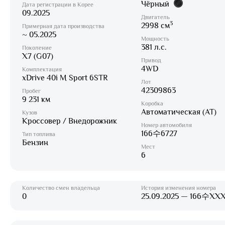
Чёрный
Дата регистрации в Корее
09.2025
Двигатель
3
2998 см
Примерная дата производства
~ 05.2025
Мощность
381 л.с.
Поколение
X7 (G07)
Привод
4WD
Комплектация
xDrive 40i M Sport 6STR
Лот
42309863
Пробег
9 231 км
Коробка
Автоматическая (AT)
Кузов
Кроссовер / Внедорожник
Номер автомобиля
166수6727
Тип топлива
Бензин
Мест
6
Количество смен владельца
История изменения номера
0
25.09.2025 — 166수XX