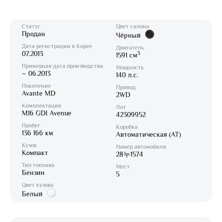
Статус
Цвет салона
Продан
Чёрный
Дата регистрации в Корее
Двигатель
07.2013
3
1591 см
Примерная дата производства
Мощность
~ 06.2013
140 л.с.
Поколение
Привод
Avante MD
2WD
Комплектация
Лот
M16 GDI Avenue
42309952
Пробег
Коробка
136 166 км
Автоматическая (AT)
Кузов
Номер автомобиля
Компакт
28누1574
Тип топлива
Мест
Бензин
5
Цвет кузова
Белый