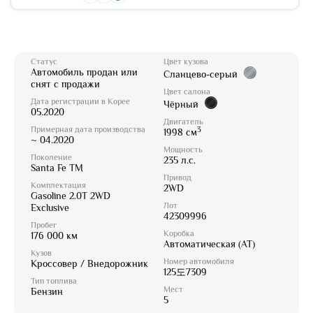
Статус
Цвет кузова
Автомобиль продан или
Сланцево-серый
снят с продажи
Цвет салона
Дата регистрации в Корее
Чёрный
05.2020
Двигатель
Примерная дата производства
3
1998 см
~ 04.2020
Мощность
Поколение
235 л.с.
Santa Fe TM
Привод
Комплектация
2WD
Gasoline 2.0T 2WD
Лот
Exclusive
42309996
Пробег
Коробка
176 000 км
Автоматическая (AT)
Кузов
Номер автомобиля
Кроссовер / Внедорожник
125도7309
Тип топлива
Мест
Бензин
5