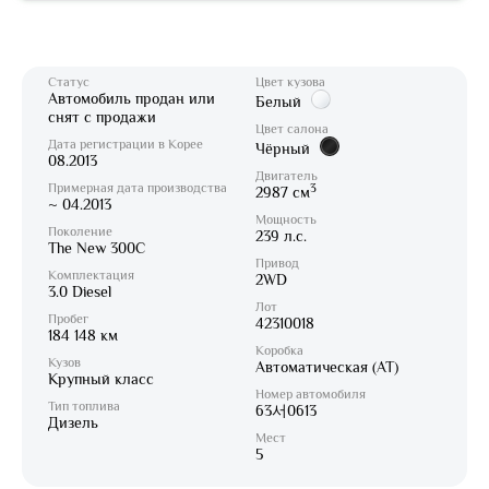
Статус
Цвет кузова
Автомобиль продан или
Белый
снят с продажи
Цвет салона
Дата регистрации в Корее
Чёрный
08.2013
Двигатель
Примерная дата производства
3
2987 см
~ 04.2013
Мощность
Поколение
239 л.с.
The New 300C
Привод
Комплектация
2WD
3.0 Diesel
Лот
Пробег
42310018
184 148 км
Коробка
Кузов
Автоматическая (AT)
Крупный класс
Номер автомобиля
Тип топлива
63서0613
Дизель
Мест
5