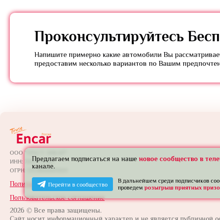
Проконсультируйтесь
Бесп
Напишите примерно какие автомобили Вы рассматривает
предоставим несколько вариантов по Вашим предпочте
ООО "ТРАСТ ЭНКАР"
Предлагаем подписаться на наше
новое сообщество в тел
ИНН: 7801739565
канале.
ОГРН: 1257800005924
В дальнейшем среди подписчиков со
Политика конфиденциальности
Перейти в сообщество
проведем
розыгрыш приятных призо
Пользовательское соглашение
2026 © Все права защищены.
Сайт носит информационный характер и не является публичной о