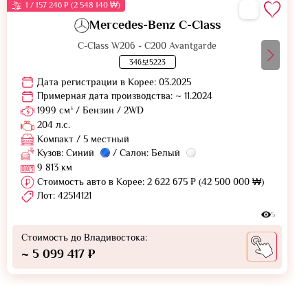
1 / 157 246 ₽ (2 548 140 ₩)
Mercedes-Benz C-Class
C-Class W206 - C200 Avantgarde
346보5223
Дата регистрации в Корее: 03.2025
Примерная дата производства: ~ 11.2024
1999 см³ / Бензин / 2WD
204 л.с.
Компакт / 5 местный
Кузов: Синий
/ Салон: Белый
9 813 км
Стоимость авто в Корее: 2 622 675 ₽ (42 500 000 ₩)
Лот: 42514121
5
Стоимость до Владивостока:
~ 5 099 417 ₽