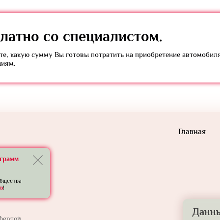
латно
со специалистом.
е, какую сумму Вы готовы потратить на приобретение автомобил
ниям.
Главная
еграмм
общества
в
!
Данны
фертой.