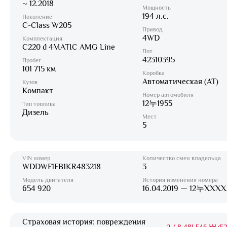
~ 12.2018
Мощность
194 л.с.
Поколение
C-Class W205
Привод
4WD
Комплектация
C220 d 4MATIC AMG Line
Лот
42310395
Пробег
101 715 км
Коробка
Автоматическая (AT)
Кузов
Компакт
Номер автомобиля
12누1955
Тип топлива
Дизель
Мест
5
VIN номер
Количество смен владельца
WDDWF1FB1KR483218
3
Модель двигателя
История изменения номера
654 920
16.04.2019 — 12누XXXX
Страховая история: повреждения
2
/
8 481 546 ₩ (52