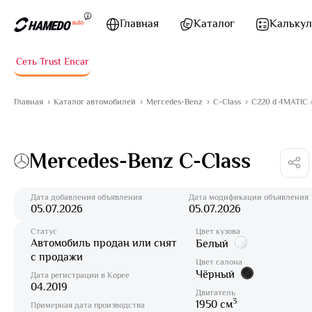
Перейти к содержимому
Главная
Каталог
Калькул
Сеть Trust Encar
Главная
Каталог автомобилей
Mercedes-Benz
C-Class
C220 d 4MATIC
Mercedes-Benz C-Class
Дата добавления объявления
Дата модификации объявления
05.07.2026
05.07.2026
Статус
Цвет кузова
Автомобиль продан или снят
Белый
с продажи
Цвет салона
Чёрный
Дата регистрации в Корее
04.2019
Двигатель
3
1950 см
Примерная дата производства