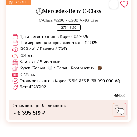
БЕЗ ДТП
Mercedes-Benz C-Class
C-Class W206 - C200 AMG Line
272마3129
Дата регистрации в Корее: 03.2026
Примерная дата производства: ~ 11.2025
1999 см³ / Бензин / 2WD
204 л.с.
Компакт / 5 местный
Кузов: Белый
/ Салон: Коричневый
2 739 км
Стоимость авто в Корее: 3 516 853 ₽ (56 990 000 ₩)
Лот: 42283102
1633
Стоимость до Владивостока:
~ 6 395 519 ₽