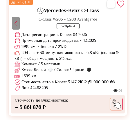
БЕЗ ДТП
Mercedes-Benz C-Class
C-Class W206 - C200 Avantgarde
327누1494
Дата регистрации в Корее: 04.2026
Примерная дата производства: ~ 12.2025
1999 см³ / Бензин / 2WD
204 л.с. + 30-минутная мощность - 6.8 кВт (полная 15
кВт) = общая мощность 213 л.с.
Компакт / 5 местный
Кузов: Белый
/ Салон: Чёрный
1 599 км
Стоимость авто в Корее: 3 147 210 ₽ (51 000 000 ₩)
Лот: 42488205
101
Стоимость до Владивостока:
~ 5 861 876 ₽