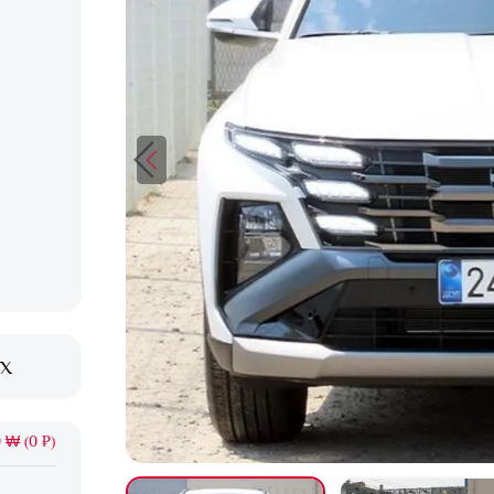
XX
 ₩ (0 ₽)