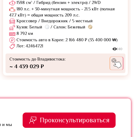
1598 см³ / Гибрид (бензин + электро) / 2WD
180 л.с. + 30-минутная мощность - 21.5 кВт (полная
47.7 кВт) = общая мощность 209 л.с.
Кроссовер / Внедорожник / 5 местный
Кузов: Белый
/ Салон: Бежевый
8 792 км
Стоимость авто в Корее: 2 166 480 ₽ (35 400 000 ₩)
Лот: 42464721
140
Стоимость до Владивостока:
~ 4 439 029 ₽
Проконсультироваться
я и мы