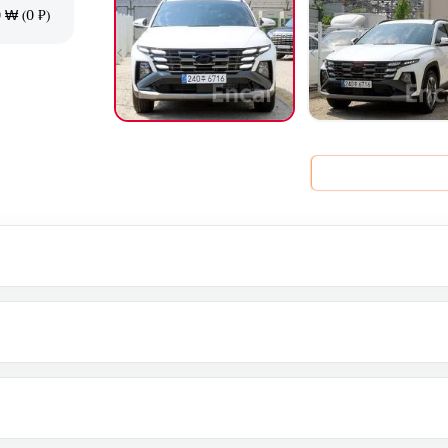
 ₩ (0 ₽)