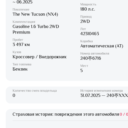
~ 06.2025
Мощность
180 л.с.
Поколение
The New Tucson (NX4)
Привод
2WD
Комплектация
Gasoline 1.6 Turbo 2WD
Лот
Premium
42310463
Пробег
Коробка
3 497 км
Автоматическая (AT)
Кузов
Номер автомобиля
Кроссовер / Внедорожник
240주6716
Тип топлива
Мест
Бензин
5
Количество смен владельца
История изменения номера
0
31.07.2025 — 240주XX
Страховая история: повреждения этого автомобиля
0
/
0