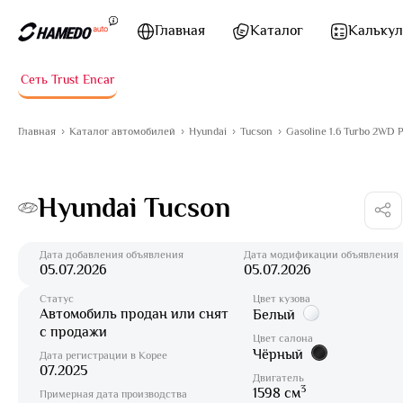
Перейти к содержимому
Главная
Каталог
Калькул
Сеть Trust Encar
Главная
Каталог автомобилей
Hyundai
Tucson
Gasoline 1.6 Turbo 2WD 
Hyundai Tucson
Дата добавления объявления
Дата модификации объявления
05.07.2026
05.07.2026
Статус
Цвет кузова
Автомобиль продан или снят
Белый
с продажи
Цвет салона
Чёрный
Дата регистрации в Корее
07.2025
Двигатель
3
1598 см
Примерная дата производства