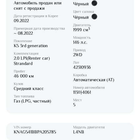
Автомобиль продан или
Чёрный
снят с продажи
Цвет салона
Дата регистрации в Корее
Чёрный
09.2022
Двигатель
Примерная дата производства
3
1999 см
~ 08.2022
Мощность
Поколение
146 л.с.
K5 3rd generation
Привод
Комплектация
2WD
2.0 LPI(Renter car)
Лот
Strandard
42310936
Пробег
Коробка
46 000 км
Автоматическая (AT)
Кузов
Номер автомобиля
Средний класс
113마4061
Тип топлива
Мест
Газ (LPG, частный)
5
VIN номер
Модель двигателя
KNAG541BBPA205785
L4NB