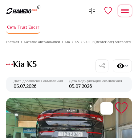
Перейти к содержимому
Сеть Trust Encar
Главная
Каталог автомобилей
Kia
K5
2.0 LPI(Renter car) Strandard
Kia K5
22
Дата добавления объявления
Дата модификации объявления
05.07.2026
05.07.2026