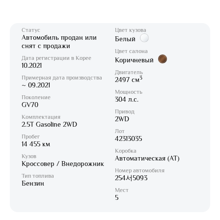
Статус
Цвет кузова
Автомобиль продан или
Белый
снят с продажи
Цвет салона
Дата регистрации в Корее
Коричневый
10.2021
Двигатель
Примерная дата производства
3
2497 см
~ 09.2021
Мощность
Поколение
304 л.с.
GV70
Привод
Комплектация
2WD
2.5T Gasoline 2WD
Лот
Пробег
42313035
14 455 км
Коробка
Кузов
Автоматическая (AT)
Кроссовер / Внедорожник
Номер автомобиля
Тип топлива
254서5093
Бензин
Мест
5