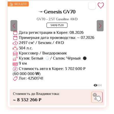
БЕЗ ДТП
Genesis GV70
GV70 - 2.5T Gasoline AWD
340두7520
Дата регистрации в Корее: 08.2026
Примерная дата производства: ~ 07.2026
2497 см³ / Бензин / 4WD
304 л.с.
Кроссовер / Внедорожник
Кузов: Белый
/ Салон: Чёрный
9 км
Стоимость авто в Корее: 3 702 600 ₽
(60 000 000 ₩)
Лот: 42501741
104
Стоимость до Владивостока:
~ 8 332 266 ₽