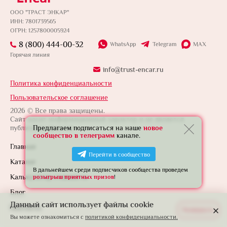
ООО "ТРАСТ ЭНКАР"
ИНН: 7801739565
ОГРН: 1257800005924
8 (800) 444-00-32
WhatsApp
Telegram
MAX
Горячая линия
info@trust-encar.ru
Политика конфиденциальности
Пользовательское соглашение
2026 © Все права защищены.
Сайт носит информационный характер и не является
Предлагаем подписаться на наше
новое
публичной офертой.
сообщество в телеграмм
канале.
Главная
Перейти в сообщество
Каталог
В дальнейшем среди подписчиков сообщества проведем
Калькулятор стоимости
розыгрыш приятных призов
!
Блог
Данный сайт использует файлы cookie
Контакты
Развернуть
Вы можете ознакомиться с
политикой конфиденциальности.