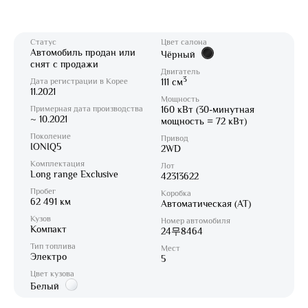
Статус
Цвет салона
Автомобиль продан или
Чёрный
снят с продажи
Двигатель
3
Дата регистрации в Корее
111 см
11.2021
Мощность
Примерная дата производства
160 кВт (30-минутная
~ 10.2021
мощность = 72 кВт)
Поколение
Привод
IONIQ5
2WD
Комплектация
Лот
Long range Exclusive
42313622
Пробег
Коробка
62 491 км
Автоматическая (AT)
Кузов
Номер автомобиля
Компакт
24무8464
Тип топлива
Мест
Электро
5
Цвет кузова
Белый