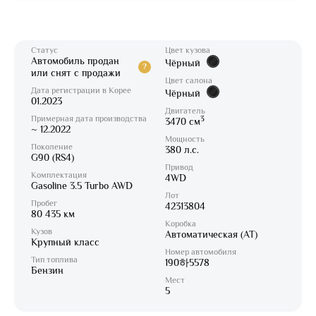
Статус
Цвет кузова
Автомобиль продан
Чёрный
?
или снят с продажи
Цвет салона
Дата регистрации в Корее
Чёрный
01.2023
Двигатель
Примерная дата производства
3
3470 см
~ 12.2022
Мощность
Поколение
380 л.с.
G90 (RS4)
Привод
Комплектация
4WD
Gasoline 3.5 Turbo AWD
Лот
Пробег
42313804
80 435 км
Коробка
Кузов
Автоматическая (AT)
Крупный класс
Номер автомобиля
Тип топлива
190하5578
Бензин
Мест
5