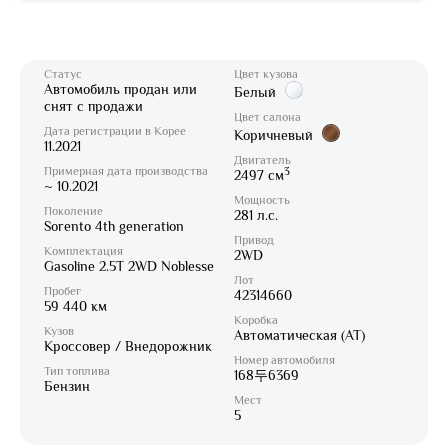
Статус
Цвет кузова
Автомобиль продан или
Белый
снят с продажи
Цвет салона
Дата регистрации в Корее
Коричневый
11.2021
Двигатель
Примерная дата производства
3
2497 см
~ 10.2021
Мощность
Поколение
281 л.с.
Sorento 4th generation
Привод
Комплектация
2WD
Gasoline 2.5T 2WD Noblesse
Лот
Пробег
42314660
59 440 км
Коробка
Кузов
Автоматическая (AT)
Кроссовер / Внедорожник
Номер автомобиля
Тип топлива
168두6369
Бензин
Мест
5