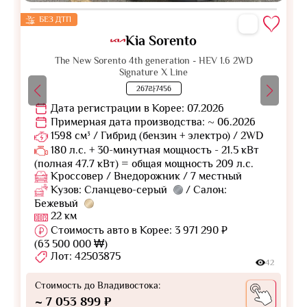
БЕЗ ДТП
Kia Sorento
The New Sorento 4th generation - HEV 1.6 2WD
Signature X Line
267라7456
Дата регистрации в Корее: 07.2026
Примерная дата производства: ~ 06.2026
1598 см³ / Гибрид (бензин + электро) / 2WD
180 л.с. + 30-минутная мощность - 21.5 кВт
(полная 47.7 кВт) = общая мощность 209 л.с.
Кроссовер / Внедорожник / 7 местный
Кузов: Сланцево-серый
/ Салон:
Бежевый
22 км
Стоимость авто в Корее: 3 971 290 ₽
(63 500 000 ₩)
Лот: 42503875
42
Стоимость до Владивостока:
~ 7 053 899 ₽