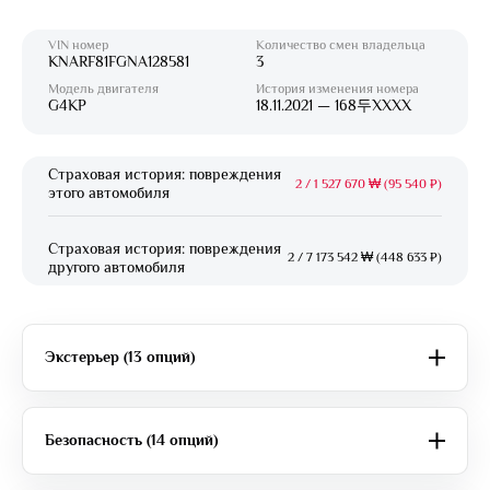
VIN номер
Количество смен владельца
KNARF81FGNA128581
3
Модель двигателя
История изменения номера
G4KP
18.11.2021 — 168두XXXX
Страховая история: повреждения
2
/
1 527 670 ₩ (95 540 ₽)
этого автомобиля
Страховая история: повреждения
2
/
7 173 542 ₩ (448 633 ₽)
другого автомобиля
Экстерьер (13 опций)
Безопасность (14 опций)