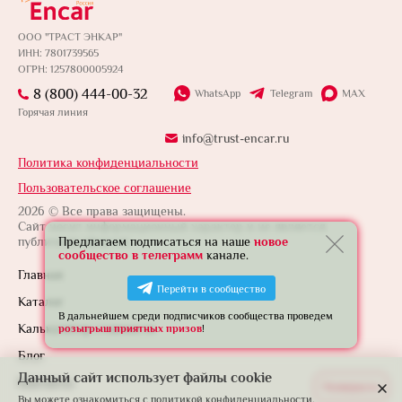
ООО "ТРАСТ ЭНКАР"
ИНН: 7801739565
ОГРН: 1257800005924
8 (800) 444-00-32
WhatsApp
Telegram
MAX
Горячая линия
info@trust-encar.ru
Политика конфиденциальности
Пользовательское соглашение
2026 © Все права защищены.
Сайт носит информационный характер и не является
Предлагаем подписаться на наше
новое
публичной офертой.
сообщество в телеграмм
канале.
Главная
Перейти в сообщество
Каталог
В дальнейшем среди подписчиков сообщества проведем
Калькулятор стоимости
розыгрыш приятных призов
!
Блог
Данный сайт использует файлы cookie
Контакты
Развернуть
Вы можете ознакомиться с
политикой конфиденциальности.