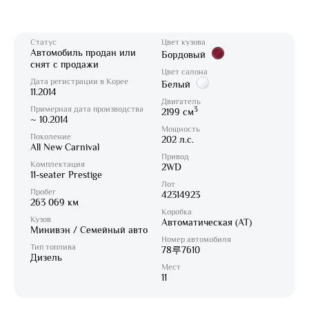
Статус
Цвет кузова
Автомобиль продан или
Бордовый
снят с продажи
Цвет салона
Дата регистрации в Корее
Белый
11.2014
Двигатель
Примерная дата производства
3
2199 см
~ 10.2014
Мощность
Поколение
202 л.с.
All New Carnival
Привод
Комплектация
2WD
11-seater Prestige
Лот
Пробег
42314923
263 069 км
Коробка
Кузов
Автоматическая (AT)
Минивэн / Семейный авто
Номер автомобиля
Тип топлива
78루7610
Дизель
Мест
11