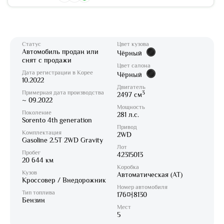
Статус
Цвет кузова
Автомобиль продан или
Чёрный
снят с продажи
Цвет салона
Дата регистрации в Корее
Чёрный
10.2022
Двигатель
Примерная дата производства
3
2497 см
~ 09.2022
Мощность
Поколение
281 л.с.
Sorento 4th generation
Привод
Комплектация
2WD
Gasoline 2.5T 2WD Gravity
Лот
Пробег
42315013
20 644 км
Коробка
Кузов
Автоматическая (AT)
Кроссовер / Внедорожник
Номер автомобиля
Тип топлива
176머8130
Бензин
Мест
5